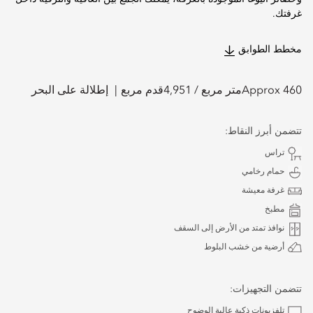
غرفتك.
مخطط الطوابق
Approx 460
متر مربع /
4,951
قدم مربع
إطلالة على البحر
تتضمن أبرز النقاط:
تراس
حمام رخامي
غرفة معيشة
مطبخ
نوافذ تمتد من الأرض إلى السقف
أرضية من خشب البلوط
تتضمن التجهيزات:
تلفزيونات ذكية عالية الوضوح