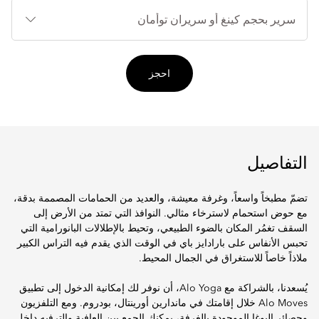
أنوا
الأ
احجز
التفاصيل
تضمّ مطبخاً واسعاً، وغرفة معيشة، والعديد من الحمامات المصممة بدقة،
مع حوض استحمام لاسترخاء مثالي. النوافذ التي تمتد من الأرض إلى
السقف تغمُر المكان بالضوء الطبيعي، وتحيط بالإطلالات البانورامية التي
تحبس الأنفاس على بارادايز باي في الوقت الذي يقدم فيه التراس الكبير
ملاذاً خاصاً للاستغراق في الجمال المحيط.
يُسعدنا، بالشراكة مع Alo Yoga، أن نوفر لك إمكانية الدخول إلى تطبيق
Alo Moves خلال إقامتك في ماندارين أورينتال، بودروم. ومع التلفزيون
وحصائر اليوغا الموجودة بالغرفة، يمكنك الجمع بين العافية والترفيه داخل