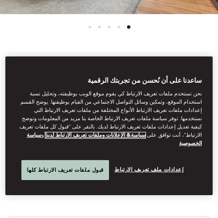
عرض جميع الغرف
ساعدنا على أن نُحسن من تجربتك الرقمية
شقة بستّ غرف نوم
نحن نستخدم ملفات تعريف الارتباط كي يقوم موقع الويب بوظيفته، وتحليل نسبة
استخدام الموقع، وتمكين وسائل التواصل الاجتماعي من القيام بوظيفتها. يوضح القسم
إعدادات ملفات تعريف الارتباط الأنواع المختلفة من ملفات تعريف الارتباط التي
نستخدمها. توفر سياسة ملفات تعريف الارتباط الخاصة بنا مزيد من المعلومات وتوضح
وإطلالة على البحر
كيفية تعديل إعدادات ملفات تعريف الارتباط لديك. بالنقر على “قبول كل ملفات تعريف
الارتباط”، أنت توافق على
سياسة& الإعلانات وملفات تعريف الارتباط لدينا
و
سياسة
الخصوصية
هذه الشقة التي تحتوي على ست غرف نوم مثالية للعطلات العائلية
الفاخرة والاجتماعات الأنيقة.
إعدادات ملف تعريف الارتباط
قبول ملفات تعريف الارتباط كلها