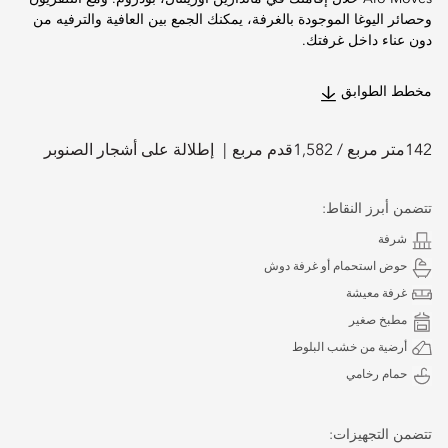
وحصائر اليوغا الموجودة بالغرفة، يمكنك الجمع بين العافية والترفيه من
دون عناء داخل غرفتك.
مخطط الطوابق
142
متر مربع /
1,582
قدم مربع
إطلالة على أشجار الصنوبر
تتضمن أبرز النقاط:
شرفة
حوض استحمام أو غرفة دوش
غرفة معيشة
مطبخ صغير
أرضية من خشب البلوط
حمام رخامي
تتضمن التجهيزات: