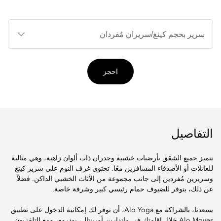
أنوا
الأ
احجز
التفاصيل
تتميز جميع الشقق بأرضيات خشبية وجدران ذات ألوان زاهية، وهي مثالية
للعائلات أو الأصدقاء المسافرين معًا. تحتوي غرف النوم على سرير كينغ
وسريرين مُفردين إلى جانب مجموعة من الأثاث الخشبي الداكن. فضلاً
عن ذلك، يتوفر للضيوف حمام رئيسي كبير وشرفة خاصة.
يسعدنا، بالشراكة مع Alo Yoga، أن نوفر لك إمكانية الدخول على تطبيق
Alo Moves خلال إقامتك في ماندارين أورينتال، بودروم. ومع التلفزيون