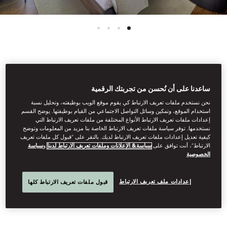
عرض جميع الغرف
ساعدنا على أن نُحسن من تجربتك الرقمية
شقة بإطلالة على الحديقة
نحن نستخدم ملفات تعريف الارتباط كي يقوم موقع الويب بوظيفته، وتحليل نسبة
استخدام الموقع، وتمكين وسائل التواصل الاجتماعي من القيام بوظيفتها. يوضح القسم
إعدادات ملفات تعريف الارتباط الأنواع المختلفة من ملفات تعريف الارتباط التي
وثلاث غرف نوم
نستخدمها. توفر سياسة ملفات تعريف الارتباط الخاصة بنا مزيد من المعلومات وتوضح
كيفية تعديل إعدادات ملفات تعريف الارتباط لديك. بالنقر على “قبول كل ملفات تعريف
الارتباط”، أنت توافق على
سياسة& الإعلانات وملفات تعريف الارتباط لدينا
و
سياسة
الخصوصية
تطل هذه الشقق الواسعة التي تحتوي على ثلاث غرف نوم على أشجار
الصنوبر المحيطة وتتميّز بموقع هادئ وجوّ مريح وهي تتسع لما يصل إلى
إعدادات ملف تعريف الارتباط
خمسة ضيوف. تحتوي الشقق على مطبخ صغير مع مرافق طبخ ومساحة
قبول ملفات تعريف الارتباط كلها
معيشة مع طاولة طعام.