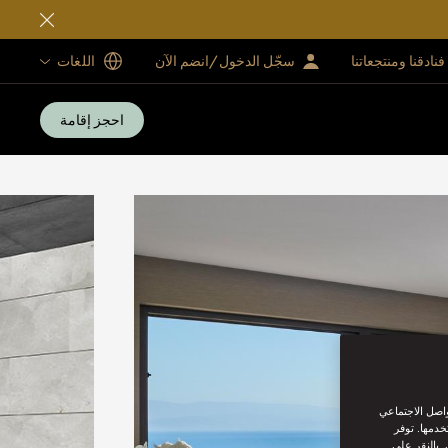
فنادقنا ومنتجعاتنا
سجّل الدخول/انضم الآن
اللغات
احجز إقامة
واصل الاجتماعي
خدمها. توفر
 بالنقر على