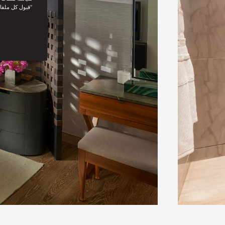
“قبول كل ملفا