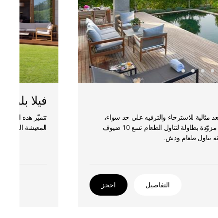
فيلا بلو ب
عد مثالية للاسترخاء والترفيه على حد سواء،
تتميّز هذه الفيلا
حيث تحتوي على مطبخ صغير وغرفة معيشة مزوّدة بطاولة لتناول الطعام تسع 10 ضيوف
المعيشة المنفصلة
 تناول طعام ودش.
التفاصيل
احجز