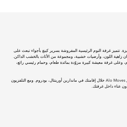
ة. تتميز غرفة النوم الرئيسية المفروشة بسرير كينغ بأجواء تبعث على
ران زاهية اللون، وأرضيات خشبية، ومجموعة من الأثاث بالخشب الداكن.
 وعلى غرفة معيشة كبيرة مزوّدة بمائدة طعام، وحمام رئيسي رائع،
يسعدنا، بالشراكة مع Alo Yoga، أن نوفر لك إمكانية الدخول على تطبيق Alo Moves خلال إقامتك في ماندارين أورينتال، بودروم. ومع التلفزيون
دون عناء داخل غرفتك.