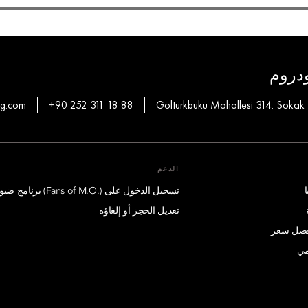
ودروم
hg.com
+90 252 311 18 88
Göltürkbükü Mahallesi 314. Sokak
الدعم
تسجيل الدخول على (.Fans of M.O) برنامج ضيوف درجة الإمتياز
تعديل الحجز أو إلغاؤه
أفضل سعر
مي