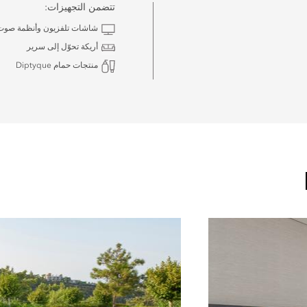
تتضمن التجهيزات:
شاشات تلفزيون وأنظمة صوت ng & Olufsen
أريكة تحوّل إلى سرير
منتجات حمام Diptyque