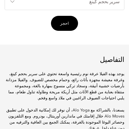
احجز
التفاصيل
يوجد بهذه الفيلا عرفة نوم رئيسية واسعة تحتوي على سرير بحجم كينغ،
وغرفة معيشة مجهزة بأثاث رائع، وحمام مخصص للضيوف. والفيلا مزدانة
بأرضيات خشبية أنيقة، وسجاد تركي منسوج بمهارة بالغة، ومجموعة
منتقاة بعناية من قطع الأثاث مثل أريكة مريحة وطاولة تناول طعام، مما
يلبي احتياجات الضيوف الراغبين في ملاذ واسع وفخم.
يسعدنا، بالشراكة مع Alo Yoga، أن نوفر لك إمكانية الدخول على تطبيق
Alo Moves خلال إقامتك في ماندارين أورينتال، بودروم. ومع التلفزيون
وحصائر اليوغا الموجودة بالغرفة، يمكنك الجمع بين العافية والترفيه من
دون عناء داخل غرفتك.