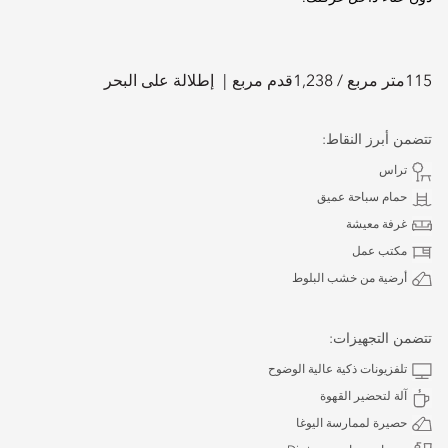
115
متر مربع /
1,238
قدم مربع
إطلالة على البحر
تتضمن أبرز النقاط:
تراس
حمام سباحة عميق
غرفة معيشة
مكتب عمل
أرضية من خشب البلوط
تتضمن التجهيزات:
تلفزيونات ذكية عالية الوضوح
آلة لتحضير القهوة
حصيرة لممارسة اليوغا