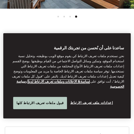
عرض جميع الغرف
ساعدنا على أن نُحسن من تجربتك الرقمية
الفيلا التركواز
نحن نستخدم ملفات تعريف الارتباط كي يقوم موقع الويب بوظيفته، وتحليل نسبة
استخدام الموقع، وتمكين وسائل التواصل الاجتماعي من القيام بوظيفتها. يوضح القسم
إعدادات ملفات تعريف الارتباط الأنواع المختلفة من ملفات تعريف الارتباط التي
نستخدمها. توفر سياسة ملفات تعريف الارتباط الخاصة بنا مزيد من المعلومات وتوضح
تتضمن هذه الفيلا الرائعة التي تحتوي على غرفة نوم واحدة تراسًا خارجيًا
كيفية تعديل إعدادات ملفات تعريف الارتباط لديك. بالنقر على “قبول كل ملفات تعريف
منفصل مع حمام سباحة خاص مسخن. الحمامات أشبه بالملاذات الهادئة،
الارتباط”، أنت توافق على
سياسة& الإعلانات وملفات تعريف الارتباط لدينا
و
سياسة
الخصوصية
حيث تحتوي على حمام بخار، وحوض استحمام واسع، ومساحة تزيين
مزدوجة.
إعدادات ملف تعريف الارتباط
قبول ملفات تعريف الارتباط كلها
أنوا
الأ