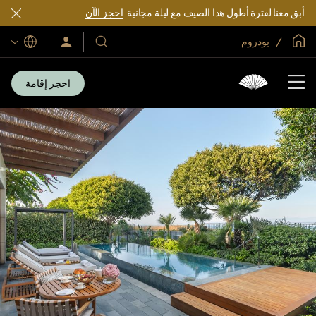
أبق معنا لفترة أطول هذا الصيف مع ليلة مجانية.
احجز الآن
الصفحة الرئيسية العالمية
بودروم
اللغات
فنادقنا
سجّل
الدخول/
ومنتجعاتنا
انضم
الآن
احجز إقامة