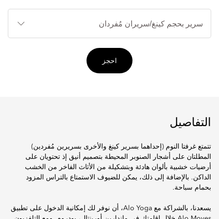
أنوا
الأ
احجز
التفاصيل
تتمتع غرفتا النوم (إحداهما بسرير كينغ والأخرى بسريرين مُفردين)
المطلتان على أشجار الصنوبر المحيطة بتصميم أنيق إذ تحتويان على
أرضيات خشبية بألوان هادئة وبتشكيلة من الأثاث الفاخر من الخشب
الداكن. بالإضافة إلى ذلك، يمكن للضيوف الاستمتاع بالتراس المزود
بحمام سباحة.
يسعدنا، بالشراكة مع Alo Yoga، أن نوفر لك إمكانية الدخول على تطبيق
Alo Moves خلال إقامتك في ماندارين أورينتال، بودروم. ومع التلفزيون