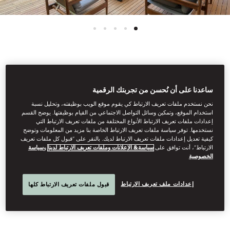
عرض جميع الغرف
ساعدنا على أن نُحسن من تجربتك الرقمية
شقة بغرفتي نوم وحمام
نحن نستخدم ملفات تعريف الارتباط كي يقوم موقع الويب بوظيفته، وتحليل نسبة
استخدام الموقع، وتمكين وسائل التواصل الاجتماعي من القيام بوظيفتها. يوضح القسم
إعدادات ملفات تعريف الارتباط الأنواع المختلفة من ملفات تعريف الارتباط التي
سباحة
نستخدمها. توفر سياسة ملفات تعريف الارتباط الخاصة بنا مزيد من المعلومات وتوضح
كيفية تعديل إعدادات ملفات تعريف الارتباط لديك. بالنقر على “قبول كل ملفات تعريف
الارتباط”، أنت توافق على
سياسة& الإعلانات وملفات تعريف الارتباط لدينا
و
سياسة
الخصوصية
تعد هذه الشقة خيارًا رائعًا للعائلات. وهي تحتوي على غرفتي نوم كبيرتين،
وغرفة معيشة واسعة، ومطبخ صغير، وتراس خارجي بحمام سباحة،
إعدادات ملف تعريف الارتباط
ومنطقة لتناول الطعام ودش.
قبول ملفات تعريف الارتباط كلها