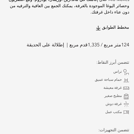
وحصائر اليوغا الموجودة بالغرفة، يمكنك الجمع بين العافية والترفيه من
دون عناء داخل غرفتك.
مخطط الطوابق
124
متر مربع /
1,335
قدم مربع
إطلالة على الحديقة
تتضمن أبرز النقاط:
تراس
حمام سباحة عميق
غرفة معيشة
مطبخ صغير
غرفة دوش
مكتب عمل
تتضمن التجهيزات: