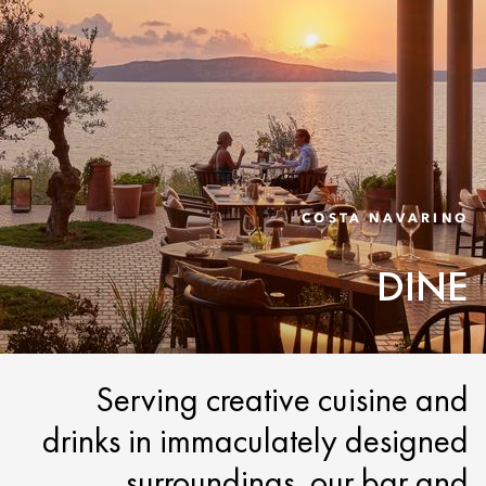
COSTA NAVARINO
DINE
Serving creative cuisine and
drinks in immaculately designed
surroundings, our bar and