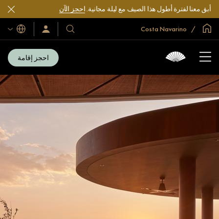
أبق معنا لفترة أطول هذا الصيف مع ليلة مجانية.
احجز الآن
الصفحة الرئيسية العالمية
Costa Navarino
اللغات
فنادقنا
سجّل
الدخول/
ومنتجعاتنا
انضم
الآن
احجز إقامة