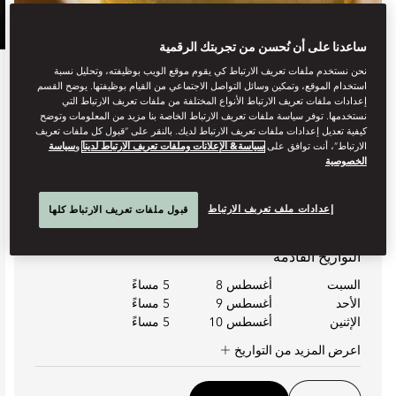
ساعدنا على أن نُحسن من تجربتك الرقمية
نحن نستخدم ملفات تعريف الارتباط كي يقوم موقع الويب بوظيفته، وتحليل نسبة
تناول الطعام
استخدام الموقع، وتمكين وسائل التواصل الاجتماعي من القيام بوظيفتها. يوضح القسم
إعدادات ملفات تعريف الارتباط الأنواع المختلفة من ملفات تعريف الارتباط التي
نستخدمها. توفر سياسة ملفات تعريف الارتباط الخاصة بنا مزيد من المعلومات وتوضح
REDEFINING THE ART OF FINE
كيفية تعديل إعدادات ملفات تعريف الارتباط لديك. بالنقر على “قبول كل ملفات تعريف
DRINKING
الارتباط”، أنت توافق على
سياسة& الإعلانات وملفات تعريف الارتباط لدينا
و
سياسة
الخصوصية
Experience evenings of mixology at Three Admirals, as
Line Athens - currently ra...
إعدادات ملف تعريف الارتباط
قبول ملفات تعريف الارتباط كلها
تعرف على المزيد
التواريخ القادمة
السبت
أغسطس 8
5 مساءً
الأحد
أغسطس 9
5 مساءً
الإثنين
أغسطس 10
5 مساءً
اعرض المزيد من التواريخ