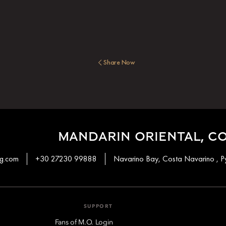
Share Now
MANDARIN ORIENTAL, C
g.com
+30 27230 99888
Navarino Bay, Costa Navarino , P
SUPPORT
Fans of M.O. Login