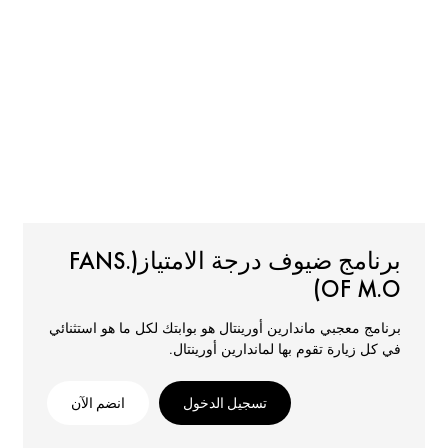
برنامج ضيوف درجة الامتياز(.FANS
OF M.O)
برنامج معجبي ماندارين أورينتال هو بوابتك لكل ما هو استثنائي
في كل زيارة تقوم بها لماندارين أورينتال.
تسجيل الدخول
انضم الآن