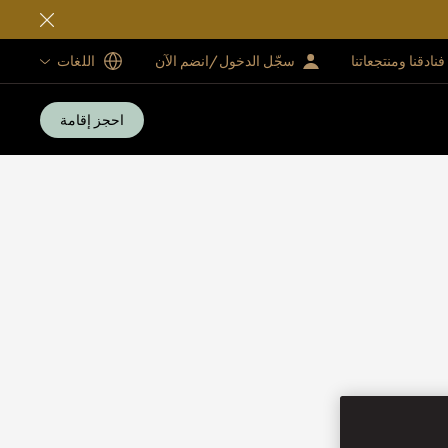
فنادقنا ومنتجعاتنا
سجّل الدخول/انضم الآن
اللغات
احجز إقامة