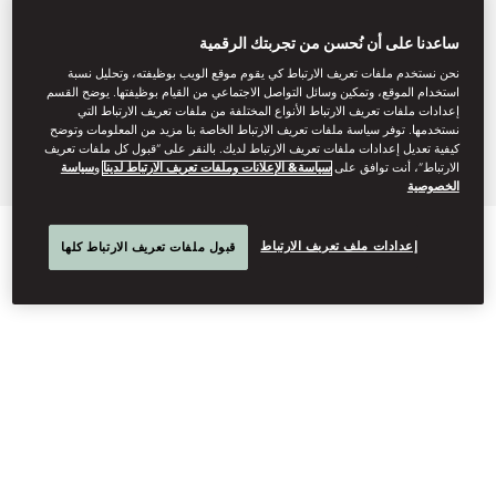
iconic views of Dubai’s skyline
ساعدنا على أن نُحسن من تجربتك الرقمية
and the Arabian Gulf.
نحن نستخدم ملفات تعريف الارتباط كي يقوم موقع الويب بوظيفته، وتحليل نسبة
استخدام الموقع، وتمكين وسائل التواصل الاجتماعي من القيام بوظيفتها. يوضح القسم
إعدادات ملفات تعريف الارتباط الأنواع المختلفة من ملفات تعريف الارتباط التي
نستخدمها. توفر سياسة ملفات تعريف الارتباط الخاصة بنا مزيد من المعلومات وتوضح
modtd-events@mohg.com
كيفية تعديل إعدادات ملفات تعريف الارتباط لديك. بالنقر على “قبول كل ملفات تعريف
+971 4 777 8888
الارتباط”، أنت توافق على
سياسة& الإعلانات وملفات تعريف الارتباط لدينا
و
سياسة
الخصوصية
EVENT TYPES
إعدادات ملف تعريف الارتباط
قبول ملفات تعريف الارتباط كلها