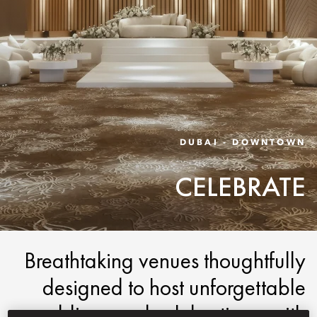
DUBAI - DOWNTOWN
CELEBRATE
Breathtaking venues thoughtfully
designed to host unforgettable
weddings and celebrations, with