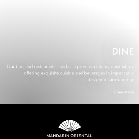
DINE
Our bars and restaurants stand as a premier culinary destination,
offering exquisite cuisine and beverages in impeccably
designed surroundings.
See More