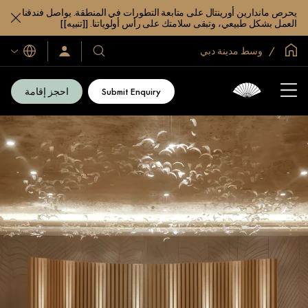
يحرص ماندارين أورينتال على متابعة التطورات في المنطقة. يواصل فندقنا
العمل بشكل طبيعي، وتبقى سلامتك على رأس أولوياتنا. [[تنبيه]]
الصفحة الرئيسية العالمية
وسط مدينة دبي
اللغات
فنادقنا
سجّل
الدخول/
ومنتجعاتنا
انضم
الآن
Submit Enquiry
احجز إقامة