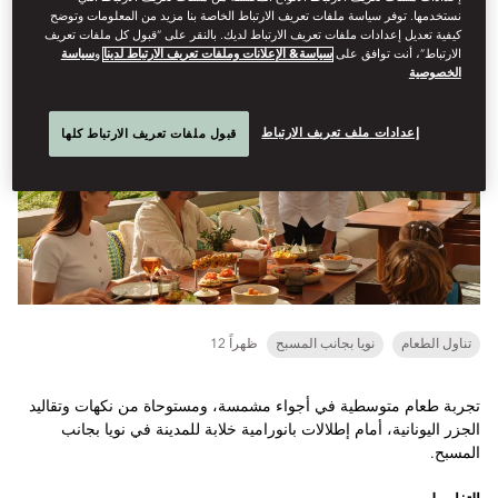
نستخدمها. توفر سياسة ملفات تعريف الارتباط الخاصة بنا مزيد من المعلومات وتوضح
كيفية تعديل إعدادات ملفات تعريف الارتباط لديك. بالنقر على “قبول كل ملفات تعريف
رفاهية ساحلية
الارتباط”، أنت توافق على
سياسة& الإعلانات وملفات تعريف الارتباط لدينا
و
سياسة
الخصوصية
إعدادات ملف تعريف الارتباط
قبول ملفات تعريف الارتباط كلها
تناول الطعام
نويا بجانب المسبح
12 ظهراً
تجربة طعام متوسطية في أجواء مشمسة، ومستوحاة من نكهات وتقاليد
الجزر اليونانية، أمام إطلالات بانورامية خلابة للمدينة في نويا بجانب
المسبح.