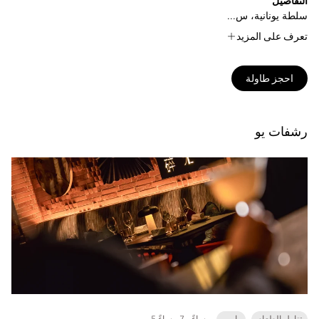
التفاصيل
سلطة يونانية، س...
تعرف على المزيد
احجز طاولة
رشفات يو