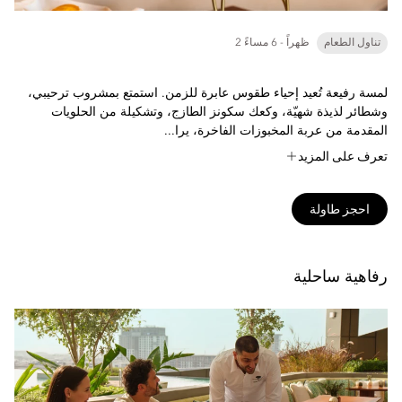
تناول الطعام
2 ظهراً - 6 مساءً
لمسة رفيعة تُعيد إحياء طقوس عابرة للزمن. استمتع بمشروب ترحيبي،
وشطائر لذيذة شهيّة، وكعك سكونز الطازج، وتشكيلة من الحلويات
المقدمة من عربة المخبوزات الفاخرة، يرا...
تعرف على المزيد
احجز طاولة
رفاهية ساحلية