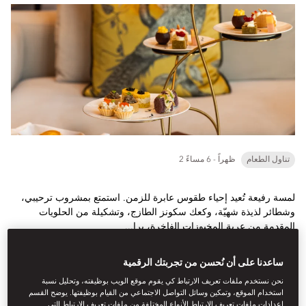
تناول الطعام
2 ظهراً - 6 مساءً
لمسة رفيعة تُعيد إحياء طقوس عابرة للزمن. استمتع بمشروب ترحيبي،
وشطائر لذيذة شهيّة، وكعك سكونز الطازج، وتشكيلة من الحلويات
المقدمة من عربة المخبوزات الفاخرة، يرا...
تعرف على المزيد
ساعدنا على أن نُحسن من تجربتك الرقمية
نحن نستخدم ملفات تعريف الارتباط كي يقوم موقع الويب بوظيفته، وتحليل نسبة
احجز طاولة
استخدام الموقع، وتمكين وسائل التواصل الاجتماعي من القيام بوظيفتها. يوضح القسم
إعدادات ملفات تعريف الارتباط الأنواع المختلفة من ملفات تعريف الارتباط التي