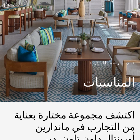
دبي - وسط المدينة
المناسبات
اكتشف مجموعة مختارة بعناية
من التجارب في ماندارين
أورينتال داون تاون، دبي.