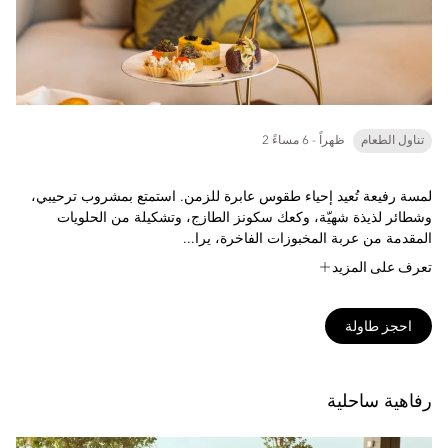
تناول الطعام
2 ظهراً - 6 مساءً
لمسة رفيعة تُعيد إحياء طقوس عابرة للزمن. استمتع بمشروب ترحيبي،
وشطائر لذيذة شهيّة، وكعك سكونز الطازج، وتشكيلة من الحلويات
المقدمة من عربة المخبوزات الفاخرة، يرا...
تعرف على المزيد
احجز طاولة
رفاهية ساحلية