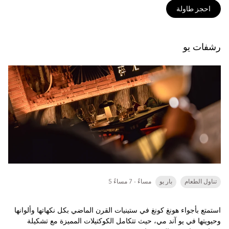
احجز طاولة
رشفات يو
تناول الطعام
بار يو
5 مساءً - 7 مساءً
استمتع بأجواء هونغ كونغ في ستينيات القرن الماضي بكل نكهاتها وألوانها
وحيويتها في يو آند مي، حيث تتكامل الكوكتيلات المميزة مع تشكيلة