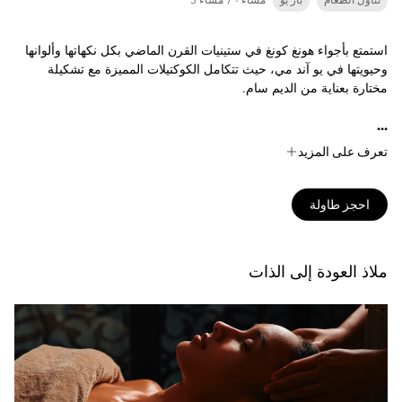
تناول الطعام
بار يو
5 مساءً - 7 مساءً
استمتع بأجواء هونغ كونغ في ستينيات القرن الماضي بكل نكهاتها وألوانها
وحيويتها في يو آند مي، حيث تتكامل الكوكتيلات المميزة مع تشكيلة
مختارة بعناية من الديم سام.
...
تعرف على المزيد
احجز طاولة
ملاذ العودة إلى الذات