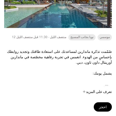
موسمي
نويا بجانب المسبح
12 منتصف الليل - 11:30 قبل منتصف الليل
صُمّمت تذكرة ماندارين لمساعدتك على استعادة طاقتك وتجديد روابطك
بإحساسٍ من الهدوء. انغمس في تجربة رفاهية مخصّصة في ماندارين
أورينتال داون تاون، دبي.
يشمل يومك:
...
تعرف على المزيد
احجز