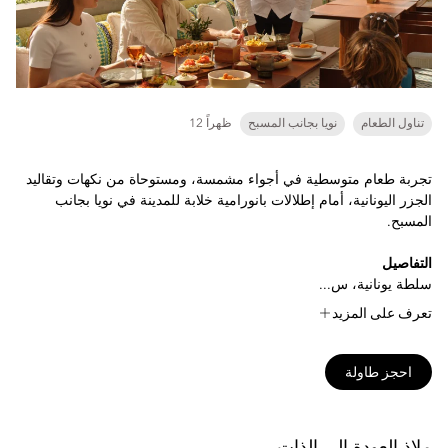
تناول الطعام
نويا بجانب المسبح
12 ظهراً
تجربة طعام متوسطية في أجواء مشمسة، ومستوحاة من نكهات وتقاليد
الجزر اليونانية، أمام إطلالات بانورامية خلابة للمدينة في نويا بجانب
المسبح.
التفاصيل
سلطة يونانية، س...
تعرف على المزيد
احجز طاولة