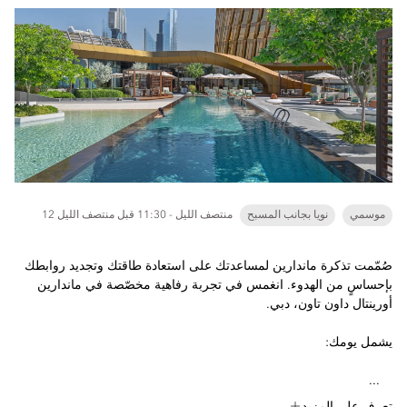
موسمي
نويا بجانب المسبح
12 منتصف الليل - 11:30 قبل منتصف الليل
صُمّمت تذكرة ماندارين لمساعدتك على استعادة طاقتك وتجديد روابطك
بإحساسٍ من الهدوء. انغمس في تجربة رفاهية مخصّصة في ماندارين
أورينتال داون تاون، دبي.
يشمل يومك:
...
تعرف على المزيد