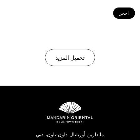
احجز
تحميل المزيد
ماندارين أورينتال داون تاون، دبي