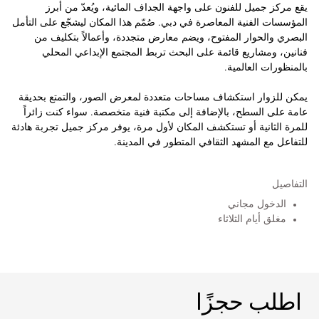
يقع مركز جميل للفنون على واجهة الجداف المائية، ويُعدّ من أبرز
المؤسسات الفنية المعاصرة في دبي. صُمّم هذا المكان ليشجّع على التأمل
البصري والحوار المفتوح، ويضم معارض متجددة، وأعمالاً بتكليف من
فنانين، ومشاريع قائمة على البحث تربط المجتمع الإبداعي المحلي
بالمنظورات العالمية.
يمكن للزوار استكشاف مساحات متعددة لمعرض الصور، والتمتع بحديقة
عامة على السطح، بالإضافة إلى مكتبة فنية متخصصة. سواء كنت زائراً
للمرة الثانية أو تستكشف المكان لأول مرة، يوفر مركز جميل تجربة هادئة
للتفاعل مع المشهد الثقافي المتطور في المدينة.
التفاصيل
الدخول مجاني
مغلق أيام الثلاثاء
اطلب حجزًا
اطلب حجزًا