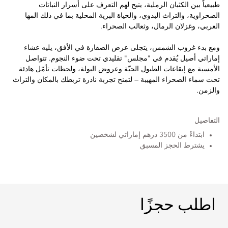
طبيعياً بين الكثبان الرملية، يتيح لهم التعرف على أسرار النباتات
الصحراوية، والتراث البدوي، والحياة البرية المحلية بما في ذلك المها
العربي، وغزلان الرمال، وثعالب الصحراء.
ومع بدء غروب الشمس، يتجلى عرض الصقارة في الأفق، يليه عشاء
إماراتي أصيل يُقدم في "مجلس" تقليدي تحت ضوء النجوم. تتواصل
الأمسية مع إيقاعات الطبول الحيّة وعروض اليولة، ولحظات تأمّل هادئة
تحت سماء الصحراء المهيبة — لتمنح تجربة نادرة تربطك بالمكان والتراث
والزمن.
التفاصيل
ابتداءً من 3500 درهم إماراتي لشخصين
يشترط الحجز المسبق
اطلب حجزًا
اطلب حجزًا