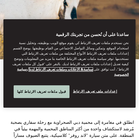
ساعدنا على أن نُحسن من تجربتك الرقمية
نحن نستخدم ملفات تعريف الارتباط كي يقوم موقع الويب بوظيفته، وتحليل نسبة
استخدام الموقع، وتمكين وسائل التواصل الاجتماعي من القيام بوظيفتها. يوضح القسم
إعدادات ملفات تعريف الارتباط الأنواع المختلفة من ملفات تعريف الارتباط التي
نستخدمها. توفر سياسة ملفات تعريف الارتباط الخاصة بنا مزيد من المعلومات وتوضح
كيفية تعديل إعدادات ملفات تعريف الارتباط لديك. بالنقر على “قبول كل ملفات تعريف
الارتباط”، أنت توافق على
سياسة& الإعلانات وملفات تعريف الارتباط لدينا
و
سياسة
View All
الخصوصية
روح الرمال
إعدادات ملف تعريف الارتباط
قبول ملفات تعريف الارتباط كلها
انطلق في مغامرة إلى محمية دبي الصحراوية مع رحلة سفاري بصحبة
مُرشد لاستكشاف واحدة من أكثر المناطق المحمية والمهمة بيئياً في
المنطقة. على متن سيارة "لاند روفر" كلاسيكية، يتتبع الضيوف مساراً