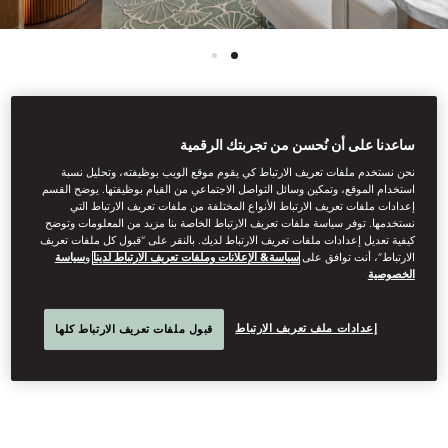
عرض جميع الغرف
ساعدنا على أن نُحسن من تجربتك الرقمية
نحن نستخدم ملفات تعريف الارتباط كي يقوم موقع الويب بوظيفته، وتحليل نسبة
غرفة ماندارين بإطلالة
استخدام الموقع، وتمكين وسائل التواصل الاجتماعي من القيام بوظيفتها. يوضح القسم
إعدادات ملفات تعريف الارتباط الأنواع المختلفة من ملفات تعريف الارتباط التي
نستخدمها. توفر سياسة ملفات تعريف الارتباط الخاصة بنا مزيد من المعلومات وتوضح
كيفية تعديل إعدادات ملفات تعريف الارتباط لديك. بالنقر على “قبول كل ملفات تعريف
على المدينة
الارتباط”، أنت توافق على
سياسة& الإعلانات وملفات تعريف الارتباط لدينا
و
سياسة
الخصوصية
تتميز هذه الغرفة الفاخرة بديكور راقٍ ومعاصر، وتوفر إطلالات ساحرة
إعدادات ملف تعريف الارتباط
قبول ملفات تعريف الارتباط كلها
على المدينة. بأناقتها المعاصرة وتجهيزاتها الفاخرة وحمّامها الفخم، تُعد
ملاذاً راقياً مثالياً للاسترخاء.