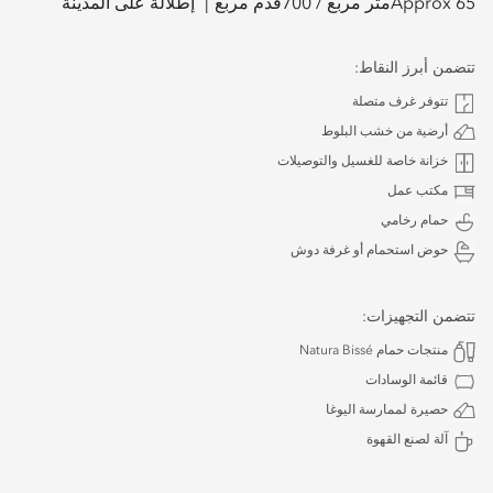
Approx 65
متر مربع /
700
قدم مربع
إطلالة على المدينة
تتضمن أبرز النقاط:
تتوفر غرف متصلة
أرضية من خشب البلوط
خزانة خاصة للغسيل والتوصيلات
مكتب عمل
حمام رخامي
حوض استحمام أو غرفة دوش
تتضمن التجهيزات:
منتجات حمام Natura Bissé
قائمة الوسادات
حصيرة لممارسة اليوغا
آلة لصنع القهوة