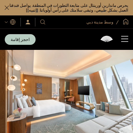
يحرص ماندارين أورينتال على متابعة التطورات في المنطقة. يواصل فندقنا
العمل بشكل طبيعي، وتبقى سلامتك على رأس أولوياتنا. [[تنبيه]]
الصفحة الرئيسية العالمية
وسط مدينة دبي
اللغات
فنادقنا
سجّل
الدخول/
ومنتجعاتنا
انضم
الآن
احجز إقامة