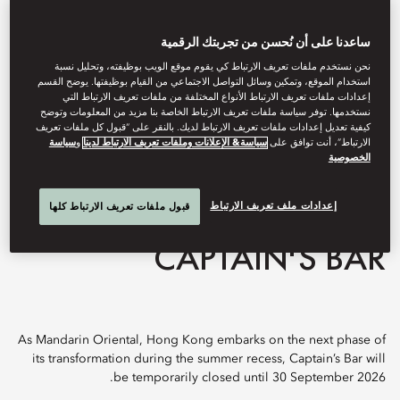
ساعدنا على أن نُحسن من تجربتك الرقمية
نحن نستخدم ملفات تعريف الارتباط كي يقوم موقع الويب بوظيفته، وتحليل نسبة
استخدام الموقع، وتمكين وسائل التواصل الاجتماعي من القيام بوظيفتها. يوضح القسم
إعدادات ملفات تعريف الارتباط الأنواع المختلفة من ملفات تعريف الارتباط التي
نستخدمها. توفر سياسة ملفات تعريف الارتباط الخاصة بنا مزيد من المعلومات وتوضح
كيفية تعديل إعدادات ملفات تعريف الارتباط لديك. بالنقر على “قبول كل ملفات تعريف
سياسة
و
سياسة& الإعلانات وملفات تعريف الارتباط لدينا
الارتباط”، أنت توافق على
الخصوصية
View All
إعدادات ملف تعريف الارتباط
قبول ملفات تعريف الارتباط كلها
CAPTAIN'S BAR
As Mandarin Oriental, Hong Kong embarks on the next phase of
its transformation during the summer recess, Captain’s Bar will
be temporarily closed until 30 September 2026.