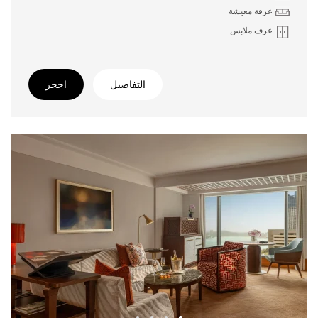
غرفة معيشة
غرف ملابس
التفاصيل
احجز