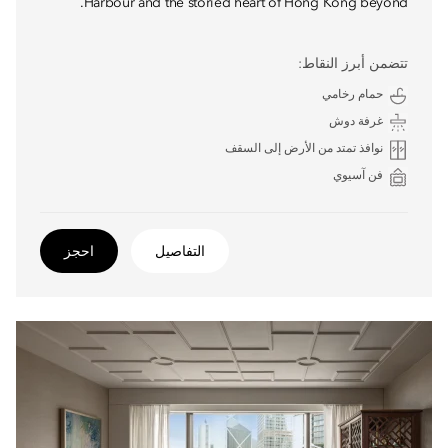
Harbour and the storied heart of Hong Kong beyond.
تتضمن أبرز النقاط:
حمام رخامي
غرفة دوش
نوافذ تمتد من الأرض إلى السقف
فن آسيوي
التفاصيل
احجز