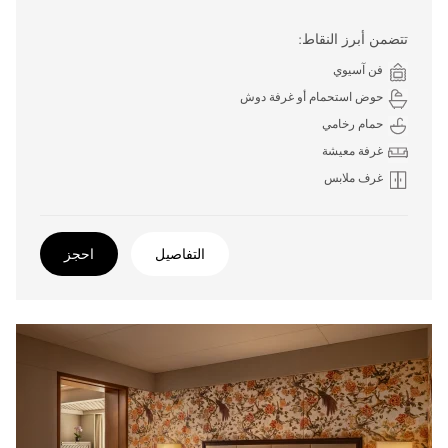
تتضمن أبرز النقاط:
فن آسيوي
حوض استحمام أو غرفة دوش
حمام رخامي
غرفة معيشة
غرف ملابس
التفاصيل
احجز