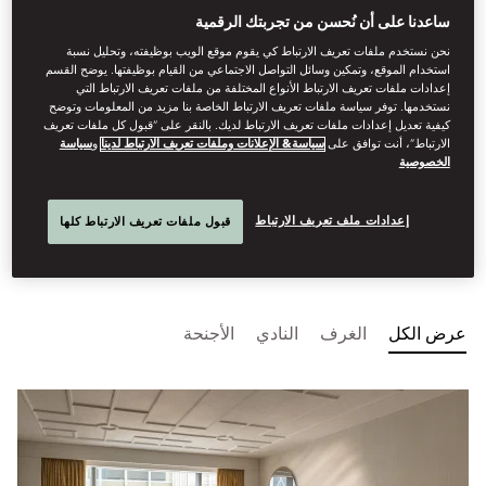
Mandarin Oriental, Hong Kong has been awarded the
ساعدنا على أن نُحسن من تجربتك الرقمية
following prestigious awards: “The Best Hotel in Hong
نحن نستخدم ملفات تعريف الارتباط كي يقوم موقع الويب بوظيفته، وتحليل نسبة
Kong and Macau” - Conde Nast Traveller, Readers'
استخدام الموقع، وتمكين وسائل التواصل الاجتماعي من القيام بوظيفتها. يوضح القسم
Choice Award 2025, “One Micheline Key Hotel” -
إعدادات ملفات تعريف الارتباط الأنواع المختلفة من ملفات تعريف الارتباط التي
Michelin Guide, “Tatler Best 100 Hotels in Asia Pacific”,
نستخدمها. توفر سياسة ملفات تعريف الارتباط الخاصة بنا مزيد من المعلومات وتوضح
“Iconic Harbourfront Landmark in Hong Kong” - Robb
كيفية تعديل إعدادات ملفات تعريف الارتباط لديك. بالنقر على “قبول كل ملفات تعريف
Report Hong Kong - Best of the Best, No. 41 - The
الارتباط”، أنت توافق على
سياسة& الإعلانات وملفات تعريف الارتباط لدينا
و
سياسة
الخصوصية
World’s 50 Best Hotels 2025.
إعدادات ملف تعريف الارتباط
قبول ملفات تعريف الارتباط كلها
عرض الكل
الغرف
النادي
الأجنحة