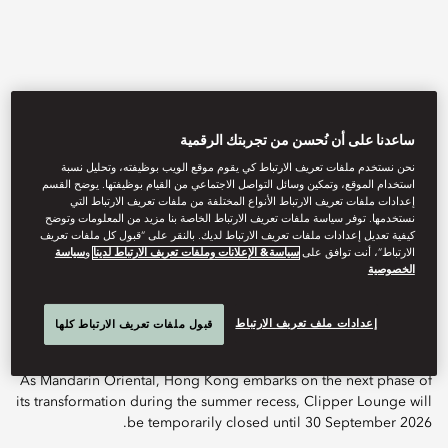
ساعدنا على أن نُحسن من تجربتك الرقمية
نحن نستخدم ملفات تعريف الارتباط كي يقوم موقع الويب بوظيفته، وتحليل نسبة
استخدام الموقع، وتمكين وسائل التواصل الاجتماعي من القيام بوظيفتها. يوضح القسم
إعدادات ملفات تعريف الارتباط الأنواع المختلفة من ملفات تعريف الارتباط التي
نستخدمها. توفر سياسة ملفات تعريف الارتباط الخاصة بنا مزيد من المعلومات وتوضح
View All
كيفية تعديل إعدادات ملفات تعريف الارتباط لديك. بالنقر على “قبول كل ملفات تعريف
الارتباط”، أنت توافق على
سياسة& الإعلانات وملفات تعريف الارتباط لدينا
و
سياسة
CLIPPER LOUNGE
الخصوصية
إعدادات ملف تعريف الارتباط
قبول ملفات تعريف الارتباط كلها
As Mandarin Oriental, Hong Kong embarks on the next phase of
its transformation during the summer recess, Clipper Lounge will
be temporarily closed until 30 September 2026.