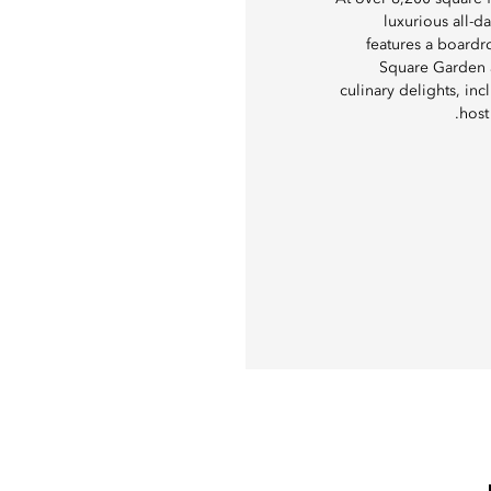
luxurious all-d
features a board
Square Garden a
culinary delights, in
host