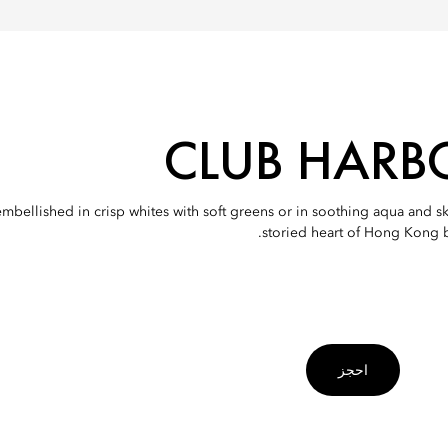
CLUB HARB
bellished in crisp whites with soft greens or in soothing aqua and sk
storied heart of Hong Kong b
احجز