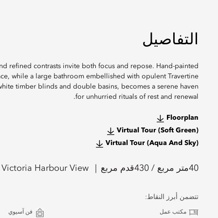
التفاصيل
nd refined contrasts invite both focus and repose. Hand-painted
ce, while a large bathroom embellished with opulent Travertine
 white timber blinds and double basins, becomes a serene haven
for unhurried rituals of rest and renewal.
Floorplan
Virtual Tour (Soft Green)
Virtual Tour (Aqua And Sky)
40
متر مربع /
430
قدم مربع
Victoria Harbour View
تتضمن أبرز النقاط:
مكتب عمل
فن آسيوي