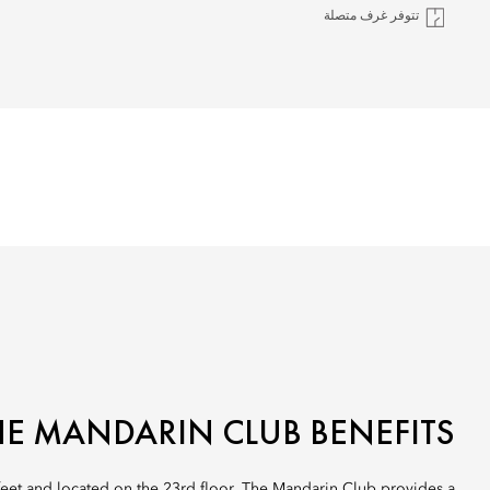
تتوفر غرف متصلة
HE MANDARIN CLUB BENEFITS
feet and located on the 23rd floor, The Mandarin Club provides a