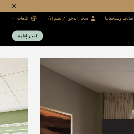
فنادقنا ومنتجعاتنا
سجّل الدخول/انضم الآن
اللغات
احجز إقامة