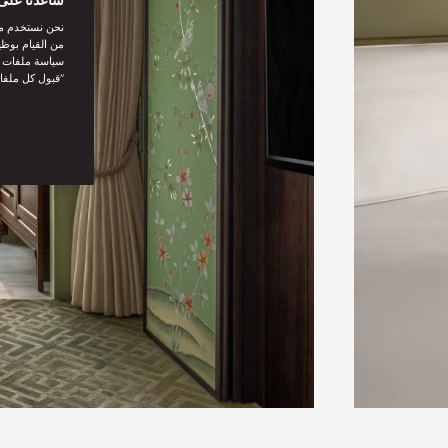
نحن نستخدم مل
من القيام بوظي
سياسة ملفات تع
“قبول كل ملفا