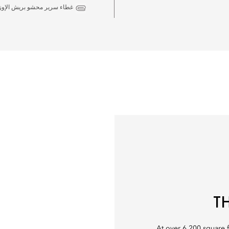
غطاء سرير محشو بريش الإوز
T
At over 6,200 square 