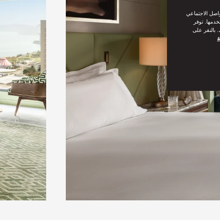
واصل الاجتماعي
خدمها. توفر
 بالنقر على
ة