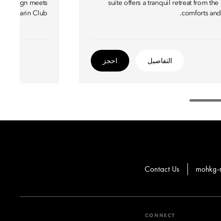
ry design meets
suite offers a tranquil retreat from th
e Mandarin Club.
comforts and
التفاصيل
احجز
Contact Us
mohkg-
CONNECT