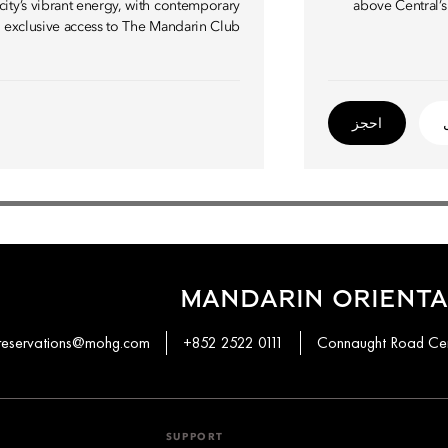
e city’s vibrant energy, with contemporary
above Central’s
 exclusive access to The Mandarin Club.
احجز
MANDARIN ORIENTA
reservations@mohg.com
+852 2522 0111
SUPPORT