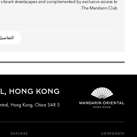
 vibrant streetscapes and complemented by exclusive access to
The Mandarin Club.
التفاصيل
L, HONG KONG
5 Connaught Road Central, Hong Kong, China SAR
EXPLORE
CORPORATE