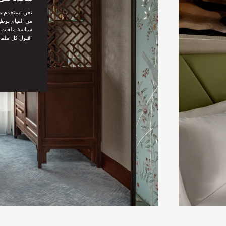
نحن نستخدم مل
من القيام بوظي
سياسة ملفات تع
“قبول كل ملفا