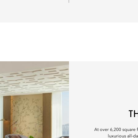
T
At over 6,200 square 
luxurious all-d