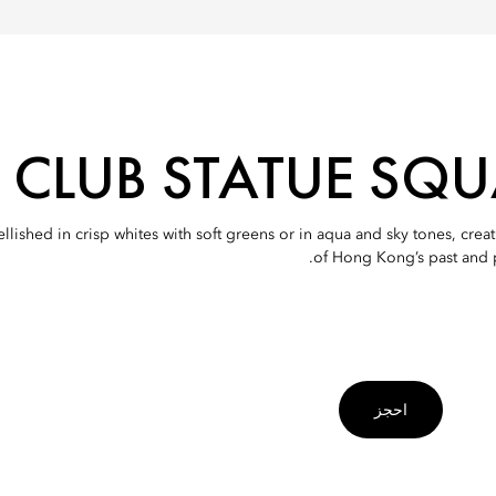
CLUB STATUE SQ
shed in crisp whites with soft greens or in aqua and sky tones, creati
of Hong Kong’s past and p
احجز