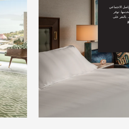
واصل الاجتماعي
خدمها. توفر
 بالنقر على
ة