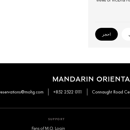
views of Victoria 
احجز
MANDARIN ORIENTA
reservations@mohg.com
+852 2522 0111
SUPPORT
Fans of M.O. Login