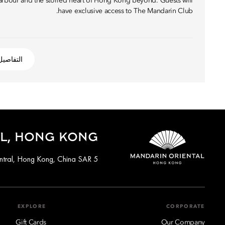
Harbour and the storied heart of Hong Kong beyond. Guests will
have exclusive access to The Mandarin Club.
التفاصيل
L, HONG KONG
5 Connaught Road Central, Hong Kong, China SAR
EXPLORE
CORPORATE
Gift Cards
Our Company