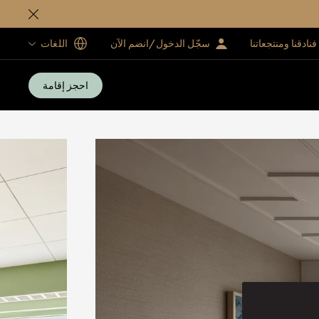
فنادقنا ومنتجعاتنا
سجّل الدخول/انضم الآن
اللغات
احجز إقامة