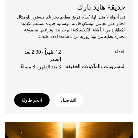
حديقة هايد بارك
في أجواءٍ لا مثيل لها، يُقدِّم فريق مطعم دينر باي هيستون بلومنتال
الحائز على نجمتي ميشلان قائمة موسمية جديدة تستلهم نكهاتها
المُطوَّرة من الأطباق الكلاسيكية البريطانية، وترافقها مجموعة
مختارة بعناية من نبيذ روزيه من Château d’Esclans.
الغداء
12 ظهراً - 2:30 بعد
الظهر
المشروبات والمأكولات الخفيفة
3 بعد الظهر - 8 مساءً
التفاصيل
احجز طاولة