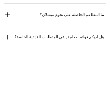
يُقدَّم شاي بعد الظهر في مطعم ذا روزبيري، الذي يقع في الطابق
الأرضي من الفندق، من الساعة 12 ظهراً حتى 7:30 مساءً. تتغيّر
ما المطاعم الحاصلة على نجوم ميشلان؟
القائمة بتغير المواسم لتعكس أفضل المكونات المحلية، ويمكنك
الاختيار من قائمة مخصّصة تضم 29 نوعاً من أوراق الشاي الفاخر،
يرافقها تشكيلة من السندويشات والمعجنات المختارة بعناية، وكعك
مطعم دينر باي هستون بلومنتال يحمل نجمتَي ميشلان وهو من أكثر
سكونز المخبوزة الطازجة.
المطاعم شهرةً عالمياً، بما يقدمه من مأكولات بريطانية تراثية.
هل لديكم قوائم طعام تراعي المتطلبات الغذائية الخاصة؟
لا تتوفّر قائمة طعام مستقلة لكل نظام غذائي، ولكن سيسرّ فريقنا
إعداد ما يناسب متطلباتكم الغذائية الخاصة عند الطلب. يُرجى إبلاغ
فريقنا عند الحجز أو الطلب في حال وجود أي حساسية أو تفضيلات
محددة.