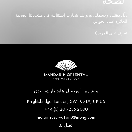
الصحة
دلّل ذهنك، وجسمك، وروحك بتجارب استثنائية في منتجعاتنا الصحية
الحائزة على الجوائز.
تعرف على المزيد
ماندارين أورينتال هايد بارك، لندن
66 Knightsbridge, London, SW1X 7LA, UK
+44 (0) 20 7235 2000
molon-reservations@mohg.com
اتصل بنا