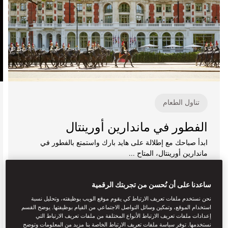
تناول الطعام
الفطور في ماندارين أورينتال
ابدأ صباحك مع إطلالة على هايد بارك واستمتع بالفطور في
ماندارين أورينتال، المتاح ...
تعرف على المزيد
ساعدنا على أن نُحسن من تجربتك الرقمية
التواريخ القادمة
نحن نستخدم ملفات تعريف الارتباط كي يقوم موقع الويب بوظيفته، وتحليل نسبة
الجمعة
أغسطس 7
7 صباحاً
استخدام الموقع، وتمكين وسائل التواصل الاجتماعي من القيام بوظيفتها. يوضح القسم
السبت
أغسطس 8
7 صباحاً
إعدادات ملفات تعريف الارتباط الأنواع المختلفة من ملفات تعريف الارتباط التي
نستخدمها. توفر سياسة ملفات تعريف الارتباط الخاصة بنا مزيد من المعلومات وتوضح
الأحد
أغسطس 9
7 صباحاً