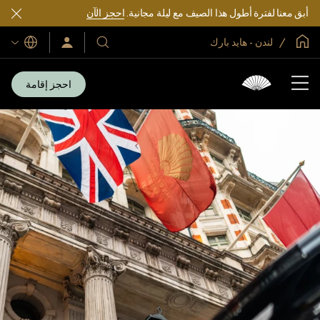
أبق معنا لفترة أطول هذا الصيف مع ليلة مجانية.
احجز الآن
الصفحة الرئيسية العالمية
لندن - هايد بارك
اللغات
فنادقنا
سجّل
الدخول/
ومنتجعاتنا
انضم
الآن
احجز إقامة