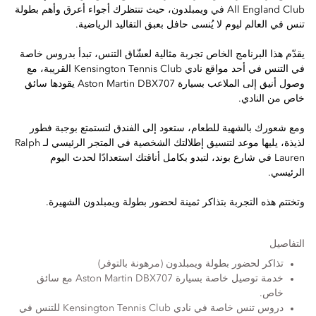
All England Club في ويمبلدون، حيث تنتظرك أجواء أعرق وأهم بطولة
تنس في العالم ليوم لا يُنسى حافل بعبق التقاليد الرياضية.
يقدّم هذا البرنامج الخاص تجربة مثالية لعشّاق التنس، تبدأ بدروس خاصة
في التنس في أحد مواقع نادي Kensington Tennis Club القريبة، مع
وصول أنيق إلى الملاعب بسيارة Aston Martin DBX707 يقودها سائق
خاص من النادي.
ومع شعورك بالشهية للطعام، ستعود إلى الفندق لتستمتع بوجبة فطور
لذيذة، يليها موعد لتنسيق إطلالتك الشخصية في المتجر الرئيسي لـ Ralph
Lauren في شارع بوند، لتبدو بكامل أناقتك استعدادًا لحدث اليوم
الرئيسي.
وتختتم هذه التجربة بتذاكر ثمينة لحضور بطولة ويمبلدون الشهيرة.
التفاصيل
تذاكر لحضور بطولة ويمبلدون (مرهونة بالتوفر)
خدمة توصيل خاصة بسيارة Aston Martin DBX707 مع سائق
خاص.
دروس تنس خاصة في نادي Kensington Tennis Club للتنس في