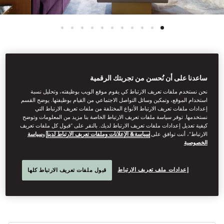
اطّلع على كل الغرف
ساعدنا على أن نُحسن من تجربتك الرقمية
جناح هايد بارك العائلي
نحن نستخدم ملفات تعريف الارتباط كي يقوم موقع الويب بوظيفته، وتحليل نسبة
استخدام الموقع، وتمكين وسائل التواصل الاجتماعي من القيام بوظيفتها. يوضح القسم
إعدادات ملفات تعريف الارتباط الأنواع المختلفة من ملفات تعريف الارتباط التي
نستخدمها. توفر سياسة ملفات تعريف الارتباط الخاصة بنا مزيد من المعلومات وتوضح
كيفية تعديل إعدادات ملفات تعريف الارتباط لديك. بالنقر على “قبول كل ملفات تعريف
تحتوي هذه الأجنحة ذات التصميم الفاخر المطلة على حديقة هايد بارك
الارتباط”، أنت توافق على
سياسة& الإعلانات وملفات تعريف الارتباط لدينا
و
سياسة
على غرفة نوم أنيقة، وخزانة ملابس واسعة، وصالون فسيح، ومساحة
الخصوصية
مخصصة للدراسة مع مكتب بسطح من الجلد وسرير قابل للطي. يحتوي
الحمامان الرخاميان على مقصورة استحمام أو حوض استحمام بدُش
مدمج.
إعدادات ملف تعريف الارتباط
قبول ملفات تعريف الارتباط كلها