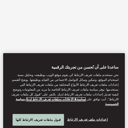
View All
ساعدنا على أن نُحسن من تجربتك الرقمية
نحن نستخدم ملفات تعريف الارتباط كي يقوم موقع الويب بوظيفته، وتحليل نسبة
VIDA RICA BAR
استخدام الموقع، وتمكين وسائل التواصل الاجتماعي من القيام بوظيفتها. يوضح القسم
إعدادات ملفات تعريف الارتباط الأنواع المختلفة من ملفات تعريف الارتباط التي
نستخدمها. توفر سياسة ملفات تعريف الارتباط الخاصة بنا مزيد من المعلومات وتوضح
كيفية تعديل إعدادات ملفات تعريف الارتباط لديك. بالنقر على “قبول كل ملفات تعريف
الارتباط”، أنت توافق على
سياسة& الإعلانات وملفات تعريف الارتباط لدينا
و
سياسة
The place to be for spectacular sunsets, homemade Italian
الخصوصية
favourites and award-winning handcrafted cocktails.
إعدادات ملف تعريف الارتباط
قبول ملفات تعريف الارتباط كلها