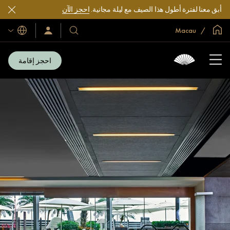
أبق معنا لفترة أطول هذا الصيف مع ليلة مجانية.
احجز الآن
الصفحة الرئيسية العالمية
Macau
اللغات
فنادقنا
سجّل
الدخول/
ومنتجعاتنا
انضم
الآن
احجز إقامة