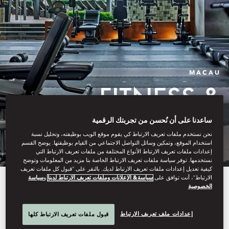
MACAU
FITNESS &
WELLNESS
ساعدنا على أن نُحسن من تجربتك الرقمية
نحن نستخدم ملفات تعريف الارتباط كي يقوم موقع الويب بوظيفته، وتحليل نسبة
استخدام الموقع، وتمكين وسائل التواصل الاجتماعي من القيام بوظيفتها. يوضح القسم
إعدادات ملفات تعريف الارتباط الأنواع المختلفة من ملفات تعريف الارتباط التي
نستخدمها. توفر سياسة ملفات تعريف الارتباط الخاصة بنا مزيد من المعلومات وتوضح
كيفية تعديل إعدادات ملفات تعريف الارتباط لديك. بالنقر على “قبول كل ملفات تعريف
الارتباط”، أنت توافق على
سياسة& الإعلانات وملفات تعريف الارتباط لدينا
و
سياسة
Overlooking the peaceful
الخصوصية
harbour, our fully equipped
إعدادات ملف تعريف الارتباط
قبول ملفات تعريف الارتباط كلها
fitness centre boasts a full line of