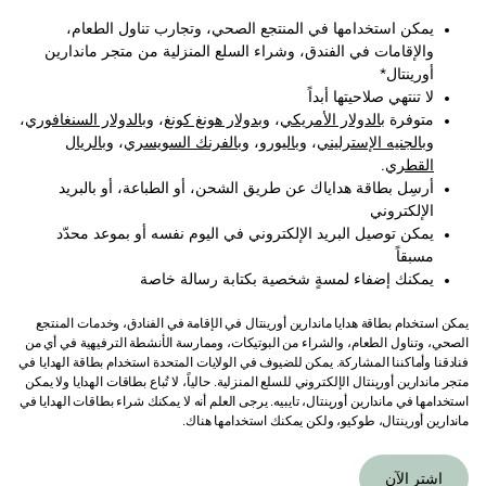
يمكن استخدامها في المنتجع الصحي، وتجارب تناول الطعام،
والإقامات في الفندق، وشراء السلع المنزلية من متجر ماندارين
أورينتال*
لا تنتهي صلاحيتها أبداً
متوفرة
بالدولار الأمريكي
،
وبدولار هونغ كونغ
،
وبالدولار السنغافوري
،
وبالجنيه الإسترليني
،
وباليورو
،
وبالفرنك السويسري
،
وبالريال
القطري
.
أرسِل بطاقة هداياك عن طريق الشحن، أو الطباعة، أو بالبريد
الإلكتروني
يمكن توصيل البريد الإلكتروني في اليوم نفسه أو بموعد محدّد
مسبقاً
يمكنك إضفاء لمسةٍ شخصية بكتابة رسالة خاصة
يمكن استخدام بطاقة هدايا ماندارين أورينتال في الإقامة في الفنادق، وخدمات المنتجع
الصحي، وتناول الطعام، والشراء من البوتيكات، وممارسة الأنشطة الترفيهية في أي من
فنادقنا وأماكننا المشاركة. يمكن للضيوف في الولايات المتحدة استخدام بطاقة الهدايا في
متجر ماندارين أورينتال الإلكتروني للسلع المنزلية. حالياً، لا تُباع بطاقات الهدايا ولا يمكن
استخدامها في ماندارين أورينتال، تايبيه. يرجى العلم أنه لا يمكنك شراء بطاقات الهدايا في
ماندارين أورينتال، طوكيو، ولكن يمكنك استخدامها هناك.
اشترِ الآن