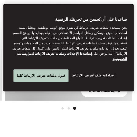
ساعدنا على أن نُحسن من تجربتك الرقمية
نحن نستخدم ملفات تعريف الارتباط كي يقوم موقع الويب بوظيفته، وتحليل نسبة
استخدام الموقع، وتمكين وسائل التواصل الاجتماعي من القيام بوظيفتها. يوضح القسم
إعدادات ملفات تعريف الارتباط الأنواع المختلفة من ملفات تعريف الارتباط التي
نستخدمها. توفر سياسة ملفات تعريف الارتباط الخاصة بنا مزيد من المعلومات وتوضح
كيفية تعديل إعدادات ملفات تعريف الارتباط لديك. بالنقر على “قبول كل ملفات تعريف
الارتباط”، أنت توافق على
سياسة& الإعلانات وملفات تعريف الارتباط لدينا
و
سياسة
الخصوصية
THE MANDARIN CAKE SHOP
إعدادات ملف تعريف الارتباط
قبول ملفات تعريف الارتباط كلها
Online Cake Shop