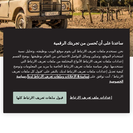
ساعدنا على أن نُحسن من تجربتك الرقمية
نحن نستخدم ملفات تعريف الارتباط كي يقوم موقع الويب بوظيفته، وتحليل نسبة
استخدام الموقع، وتمكين وسائل التواصل الاجتماعي من القيام بوظيفتها. يوضح القسم
إعدادات ملفات تعريف الارتباط الأنواع المختلفة من ملفات تعريف الارتباط التي
نستخدمها. توفر سياسة ملفات تعريف الارتباط الخاصة بنا مزيد من المعلومات وتوضح
View All
كيفية تعديل إعدادات ملفات تعريف الارتباط لديك. بالنقر على “قبول كل ملفات تعريف
الارتباط”، أنت توافق على
سياسة& الإعلانات وملفات تعريف الارتباط لدينا
و
سياسة
الخصوصية
TOLEDO FARM
إعدادات ملف تعريف الارتباط
قبول ملفات تعريف الارتباط كلها
EXPERIENCE 4X4