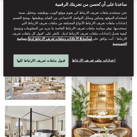
ساعدنا على أن نُحسن من تجربتك الرقمية
نحن نستخدم ملفات تعريف الارتباط كي يقوم موقع الويب بوظيفته، وتحليل نسبة
الكل
تناول الطعام
الإقامة
الفندق
المرافق
العافية
استخدام الموقع، وتمكين وسائل التواصل الاجتماعي من القيام بوظيفتها. يوضح القسم
إعدادات ملفات تعريف الارتباط الأنواع المختلفة من ملفات تعريف الارتباط التي
نستخدمها. توفر سياسة ملفات تعريف الارتباط الخاصة بنا مزيد من المعلومات وتوضح
كيفية تعديل إعدادات ملفات تعريف الارتباط لديك. بالنقر على “قبول كل ملفات تعريف
إطلالة
الارتباط”، أنت توافق على
سياسة& الإعلانات وملفات تعريف الارتباط لدينا
و
سياسة
الخصوصية
إعدادات ملف تعريف الارتباط
قبول ملفات تعريف الارتباط كلها