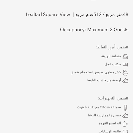
48
متر مربع /
512
قدم مربع
Lealtad Square View
Occupancy:
Maximum 2 Guests
تتضمن أبرز النقاط:
منطقة الردهة
مكتب عمل
دُش مطري وحوض استحمام عميق
أرضية من خشب البلوط
تتضمن التجهيزات:
سماعة Bose® مع تقنية بلوتوث
حصيرة لممارسة اليوغا
آلة لصنع القهوة
قائمة الوسادات