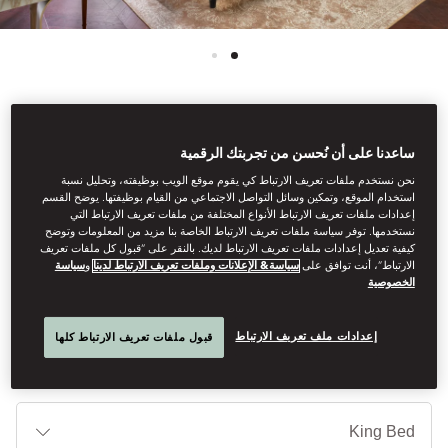
View All
ساعدنا على أن نُحسن من تجربتك الرقمية
نحن نستخدم ملفات تعريف الارتباط كي يقوم موقع الويب بوظيفته، وتحليل نسبة
MANDARIN ROOM
استخدام الموقع، وتمكين وسائل التواصل الاجتماعي من القيام بوظيفتها. يوضح القسم
إعدادات ملفات تعريف الارتباط الأنواع المختلفة من ملفات تعريف الارتباط التي
نستخدمها. توفر سياسة ملفات تعريف الارتباط الخاصة بنا مزيد من المعلومات وتوضح
كيفية تعديل إعدادات ملفات تعريف الارتباط لديك. بالنقر على “قبول كل ملفات تعريف
These stylish rooms are flooded with light and are furnished in a
الارتباط”، أنت توافق على
سياسة& الإعلانات وملفات تعريف الارتباط لدينا
و
سياسة
classic-contemporary style with a comfortable seating area.
الخصوصية
Some offer a four-poster canopy bed.
إعدادات ملف تعريف الارتباط
قبول ملفات تعريف الارتباط كلها
أنوا
الأ