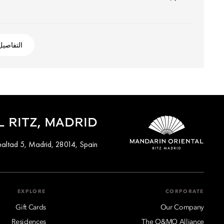
التفاصيل
 RITZ, MADRID
ealtad 5, Madrid, 28014, Spain
EXPLORE
CORPORATE
Gift Cards
Our Company
Residences
The O&MO Alliance