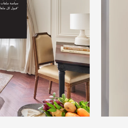
سياسة ملفات تع
“قبول كل ملفا