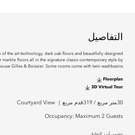
التفاصيل
e of the art technology, dark oak floors and beautifully designed
arble floors all in the signature classic-contemporary style by
house Gilles & Boissier. Some rooms come with twin washbasins.
Floorplan
3D Virtual Tour
30
متر مربع /
319
قدم مربع
Courtyard View
Occupancy:
Maximum 2 Guests
تتضمن أبرز النقاط: