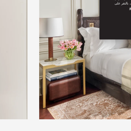
 بالنقر على
ة