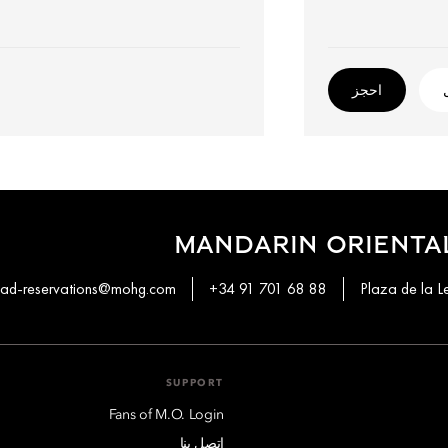
احجز
MANDARIN ORIENTAL
ad-reservations@mohg.com
+34 91 701 68 88
Plaza de la L
SUPPORT
Fans of M.O. Login
اتصل بنا