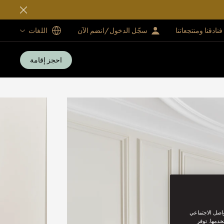
فنادقنا ومنتجعاتنا
سجّل الدخول/انضم الآن
اللغات
احجز إقامة
واصل الاجتماعي
خدمها. توفر