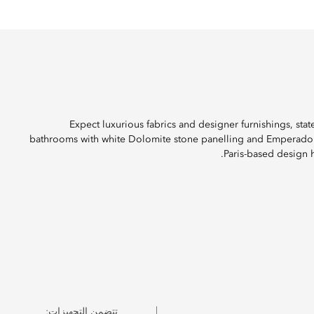
Expect luxurious fabrics and designer furnishings, stat
bathrooms with white Dolomite stone panelling and Emperador m
Paris-based design 
تتضمن التجهيزات: