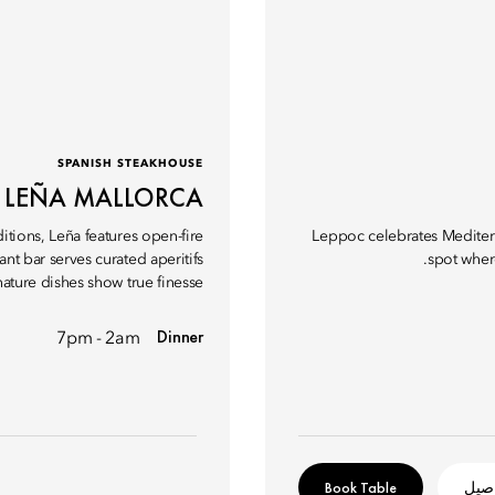
SPANISH STEAKHOUSE
LEÑA MALLORCA
tions, Leña features open-fire
Leppoc celebrates Mediterr
nt bar serves curated aperitifs
spot wher
nature dishes show true finesse.
Dinner
7pm - 2am
اصيل
Book Table