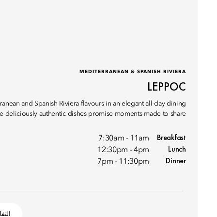
MEDITERRANEAN & SPANISH RIVIERA
LEPPOC
anean and Spanish Riviera flavours in an elegant all-day dining
e deliciously authentic dishes promise moments made to share.
Breakfast
7:30am - 11am
Lunch
12:30pm - 4pm
Dinner
7pm - 11:30pm
التف