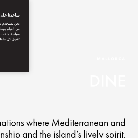
ساعدنا على 
نحن نستخدم مل
من القيام بوظي
سياسة ملفات تع
“قبول كل ملفا
MALLORCA
DINE
tinations where Mediterranean and
ship and the island’s lively spirit.