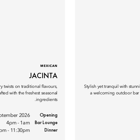
MEXICAN
JACINTA
twists on traditional flavours,
Stylish yet tranquil with stu
afted with the freshest seasonal
a welcoming outdoor bar an
ingredients.
Opening
ptember 2026
Bar Lounge
4pm - 1am
Dinner
pm - 11:30pm