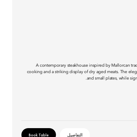
A contemporary steakhouse inspired by Mallorcan tradi
cooking and a striking display of dry aged meats. The elega
and small plates, while sig
التفاصيل
Book Table