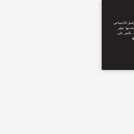
واصل الاجتماعي
خدمها. توفر
 بالنقر على
ة