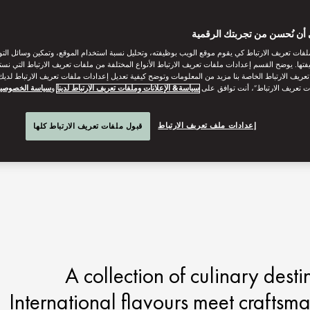
أن نُحسن من تجربتك الرقمية
فات تعريف الارتباط كي يقوم موقع الويب بوظيفته، وتحليل نسبة استخدام الموقع، وتمكين وسائل الت
فتها. يوضح القسم إعدادات ملفات تعريف الارتباط الأنواع المختلفة من ملفات تعريف الارتباط التي نست
ريف الارتباط الخاصة بنا مزيد من المعلومات وتوضح كيفية تعديل إعدادات ملفات تعريف الارتباط لديك.
ت تعريف الارتباط”، أنت توافق على
سياسة& الإعلانات وملفات تعريف الارتباط لدينا
و
سياسة الخصوصي
إعدادات ملف تعريف الارتباط
قبول ملفات تعريف الارتباط كلها
A collection of culinary des
International flavours meet craftsman