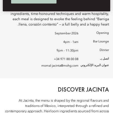
Rooted in culture, craft and connection, Jacinta celebrates the
rich culinary heritage of Mexico. Guided by authentic
ingredients, time-honoured techniques and warm hospitality,
each meal is designed to evoke the feeling behind “Barriga
llena, corazón contento” — a full belly and a happy heart.
Opening
September 2026
Bar Lounge
4pm - 1am
Dinner
9pm - 11:30pm
اتصل بـ
+34 971 88 00 08
عنوان البريد الإلكتروني
momal-jacinta@mohg.com
DISCOVER JACINTA
At Jacinta, the menu is shaped by the regional flavours and
traditions of Mexico, interpreted through a refined and
contemporary approach. Heirloom ingredients sourced from across