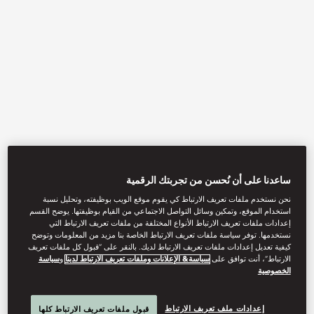
View All
ساعدنا على أن نُحسن من تجربتك الرقمية
JACINTA
نحن نستخدم ملفات تعريف الارتباط كي يقوم موقع الويب بوظيفته، وتحليل نسبة
استخدام الموقع، وتمكين وسائل التواصل الاجتماعي من القيام بوظيفتها. يوضح القسم
إعدادات ملفات تعريف الارتباط الأنواع المختلفة من ملفات تعريف الارتباط التي
نستخدمها. توفر سياسة ملفات تعريف الارتباط الخاصة بنا مزيد من المعلومات وتوضح
كيفية تعديل إعدادات ملفات تعريف الارتباط لديك. بالنقر على “قبول كل ملفات تعريف
Our authentic Mexican restaurant offers contemporary twists on
الارتباط”، أنت توافق على
سياسة& الإعلانات وملفات تعريف الارتباط لدينا
و
سياسة
traditional flavours, specialising in artisanal tacos, tostadas and
الخصوصية
tamales crafted with the freshest seasonal ingredients.
إعدادات ملف تعريف الارتباط
قبول ملفات تعريف الارتباط كلها