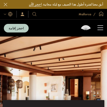
أبق معنا لفترة أطول هذا الصيف مع ليلة مجانية.
احجز الآن
الصفحة الرئيسية العالمية
Mallorca
اللغات
فنادقنا
سجّل
الدخول/
ومنتجعاتنا
انضم
الآن
احجز إقامة