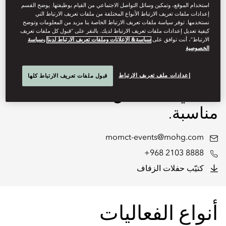
استخدام الموقع، وتمكين وسائل التواصل الاجتماعي من القيام بوظيفتها. يوضح القسم
الشاطئ. توفر قاعة الاحتفالات
إعدادات ملفات تعريف الارتباط الأنواع المختلفة من ملفات تعريف الارتباط التي
نستخدمها. توفر سياسة ملفات تعريف الارتباط الخاصة بنا مزيد من المعلومات وتوضح
الفاخرة وأماكن المناسبات
كيفية تعديل إعدادات ملفات تعريف الارتباط لديك. بالنقر على “قبول كل ملفات تعريف
الارتباط”، أنت توافق على
سياسة& الإعلانات وملفات تعريف الارتباط لدينا
و
سياسة
الخصوصية
أجمل الإطلالات البحرية التي
تكتمل بخدمتنا الأسطورية، ما
إعدادات ملف تعريف الارتباط
قبول ملفات تعريف الارتباط كلها
يضفي لمسة من الأناقة على كل
مناسبة.
momct-events@mohg.com
+968 2103 8888
كتيّب حفلات الزفاف
أنواع الفعاليات