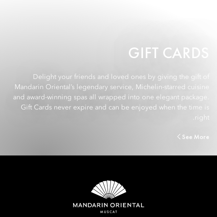
GIFT CARDS
Delight your friends and loved ones by giving the gift of
Mandarin Oriental’s legendary service, Michelin-starred cuisine
and award-winning spas all wrapped into one elegant package.
Gift Cards never expire and can be enjoyed when the time is
right.
See More