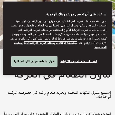
ساعدنا على أن نُحسن من تجربتك الرقمية
نحن نستخدم ملفات تعريف الارتباط كي يقوم موقع الويب بوظيفته، وتحليل نسبة
استخدام الموقع، وتمكين وسائل التواصل الاجتماعي من القيام بوظيفتها. يوضح القسم
إعدادات ملفات تعريف الارتباط الأنواع المختلفة من ملفات تعريف الارتباط التي
نستخدمها. توفر سياسة ملفات تعريف الارتباط الخاصة بنا مزيد من المعلومات وتوضح
كيفية تعديل إعدادات ملفات تعريف الارتباط لديك. بالنقر على “قبول كل ملفات تعريف
الارتباط”، أنت توافق على
سياسة& الإعلانات وملفات تعريف الارتباط لدينا
و
سياسة
الخصوصية
عرض الكل
إعدادات ملف تعريف الارتباط
قبول ملفات تعريف الارتباط كلها
تناول الطعام في الغرفة
استمتع بتذوق النكهات المحلية وتجربة طعامٍ راقية في خصوصية غرفتك
أو جناحك.
استمتع بتشكيلة واسعة من خيارات الطعام المتوفرة على مدار اليوم، بدءاً