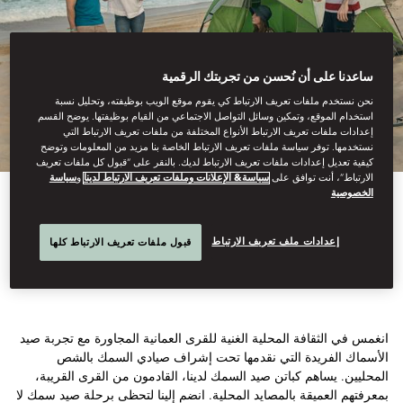
ساعدنا على أن نُحسن من تجربتك الرقمية
نحن نستخدم ملفات تعريف الارتباط كي يقوم موقع الويب بوظيفته، وتحليل نسبة
استخدام الموقع، وتمكين وسائل التواصل الاجتماعي من القيام بوظيفتها. يوضح القسم
إعدادات ملفات تعريف الارتباط الأنواع المختلفة من ملفات تعريف الارتباط التي
نستخدمها. توفر سياسة ملفات تعريف الارتباط الخاصة بنا مزيد من المعلومات وتوضح
كيفية تعديل إعدادات ملفات تعريف الارتباط لديك. بالنقر على “قبول كل ملفات تعريف
الارتباط”، أنت توافق على
سياسة& الإعلانات وملفات تعريف الارتباط لدينا
و
سياسة
الخصوصية
رحلة صيد الأسماك
إعدادات ملف تعريف الارتباط
قبول ملفات تعريف الارتباط كلها
انغمس في الثقافة المحلية الغنية للقرى العمانية المجاورة مع تجربة صيد
الأسماك الفريدة التي نقدمها تحت إشراف صيادي السمك بالشص
المحليين. يساهم كباتن صيد السمك لدينا، القادمون من القرى القريبة،
بمعرفتهم العميقة بالمصايد المحلية. انضم إلينا لتحظى برحلة صيد سمك لا