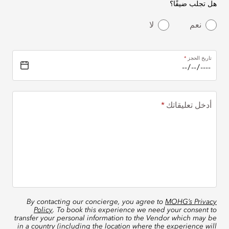
هل تجلب ضيفًا؟
نعم
لا
تاريخ الحجز
أدخل تعليقاتك
By contacting our concierge, you agree to
MOHG’s Privacy
Policy
. To book this experience we need your consent to
transfer your personal information to the Vendor which may be
in a country (including the location where the experience will