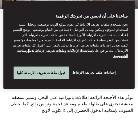
ساعدنا على أن نُحسن من تجربتك الرقمية
نحن نستخدم ملفات تعريف الارتباط كي يقوم موقع الويب بوظيفته، وتحليل نسبة
استخدام الموقع، وتمكين وسائل التواصل الاجتماعي من القيام بوظيفتها. يوضح القسم
إعدادات ملفات تعريف الارتباط الأنواع المختلفة من ملفات تعريف الارتباط التي
نستخدمها. توفر سياسة ملفات تعريف الارتباط الخاصة بنا مزيد من المعلومات وتوضح
اطّلع على كل الغرف
كيفية تعديل إعدادات ملفات تعريف الارتباط لديك. بالنقر على “قبول كل ملفات تعريف
الارتباط”، أنت توافق على
سياسة& الإعلانات وملفات تعريف الارتباط لدينا
و
سياسة
جناح بإطلالة بانورامية
الخصوصية
إعدادات ملف تعريف الارتباط
قبول ملفات تعريف الارتباط كلها
على البحر
توفّر هذه الأجنحة الرائعة إطلالات بانورامية على البحر، وتتميز بمنطقة
معيشة تحتوي على طاولة طعام ومقاعد فخمة وتراس رائع. كما يحظى
الضيوف بإمكانية الدخول الحصري إلى ذا كلوب لاونج.