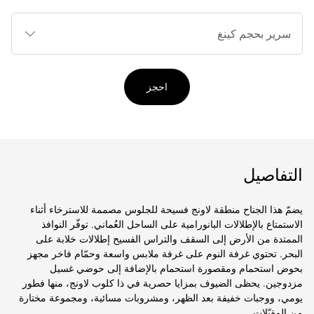
أنوا
الأ
احجز
التفاصيل
يضمّ هذا الجناح منطقة لاونج فسيحة للجلوس مصممة للاسترخاء أثناء
الاستمتاع بالإطلالات البانورامية على الساحل العُماني. توفّر النوافذ
الممتدة من الأرض إلى السقف والتراس الفسيح إطلالات خلابة على
البحر. تحتوي غرفة النوم على غرفة ملابس واسعة وحمّام فاخر مجهز
بحوض استحمام ومقصورة استحمام بالإضافة إلى حوضي غسيل
مزدوجين. يحظى الضيوف بمزايا حصرية في ذا كلوب لاونج، منها فطور
يومي، ووجبات خفيفة بعد الظهر، ومشروبات مسائية، ومجموعة مختارة
من المقبّلات.