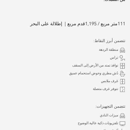
111
متر مربع /
1,195
قدم مربع
إطلالة على البحر
تتضمن أبرز النقاط:
منطقة الردهة
تراس
نوافذ تمتد من الأرض إلى السقف
دُش مطري وحوض استحمام عميق
غرف ملابس
تتوفر غرف متصلة
تتضمن التجهيزات:
ميزات النادي
تلفزيونات ذكية عالية الوضوح