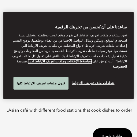
ساعدنا على أن نُحسن من تجربتك الرقمية
نحن نستخدم ملفات تعريف الارتباط كي يقوم موقع الويب بوظيفته، وتحليل نسبة
استخدام الموقع، وتمكين وسائل التواصل الاجتماعي من القيام بوظيفتها. يوضح القسم
إعدادات ملفات تعريف الارتباط الأنواع المختلفة من ملفات تعريف الارتباط التي
نستخدمها. توفر سياسة ملفات تعريف الارتباط الخاصة بنا مزيد من المعلومات وتوضح
كيفية تعديل إعدادات ملفات تعريف الارتباط لديك. بالنقر على “قبول كل ملفات تعريف
الارتباط”، أنت توافق على
سياسة& الإعلانات وملفات تعريف الارتباط لدينا
و
سياسة
الخصوصية
View All
BAZAAR
إعدادات ملف تعريف الارتباط
قبول ملفات تعريف الارتباط كلها
Asian café with different food stations that cook dishes to order.
Book Table