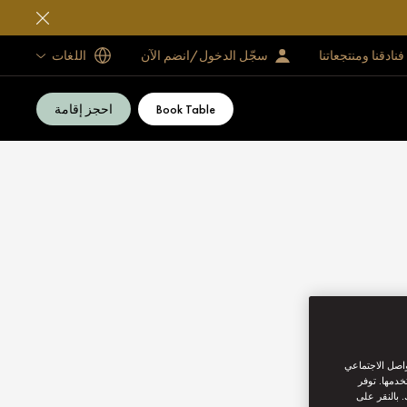
فنادقنا ومنتجعاتنا
سجّل الدخول/انضم الآن
اللغات
Book Table
احجز إقامة
واصل الاجتماعي
خدمها. توفر
 بالنقر على