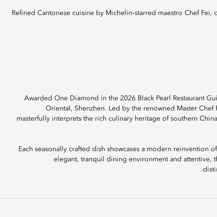
Refined Cantonese cuisine by Michelin‑starred maestro Chef Fei, distinguished with a One Diamond rating in the 2026 Black Pearl
Awarded One Diamond in the 2026 Black Pearl Restaurant Guide
Oriental, Shenzhen. Led by the renowned Master Chef F
masterfully interprets the rich culinary heritage of southern C
Each seasonally crafted dish showcases a modern reinvention of cl
elegant, tranquil dining environment and attentive, t
dist