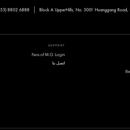
755) 8802 6888
Block A UpperHills, No. 5001 Huanggang Road, Fu
SUPPORT
Fans of M.O. Login
اتصل بنا
Be