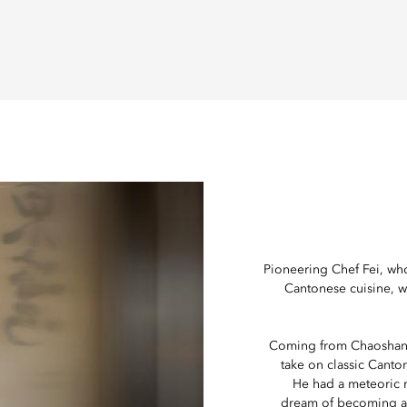
Pioneering Chef Fei, who
Cantonese cuisine, wi
Coming from Chaoshan,
take on classic Canton
He had a meteoric ri
dream of becoming a 