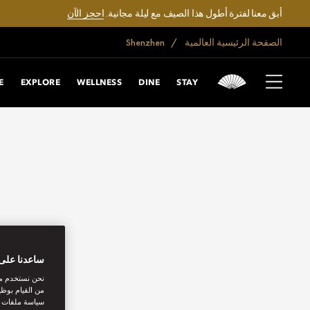
أبق معنا لفترة أطول هذا الصيف مع ليلة مجانية.
احجز الآن
الصفحة الرئيسية العالمية
Shenzhen
E
EXPLORE
WELLNESS
DINE
STAY
ساعدنا على 
نحن نستخدم مل
من القيام بوظي
سياسة ملفات تع