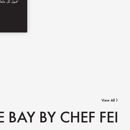
“قبول كل ملفا
View All
E BAY BY CHEF FEI