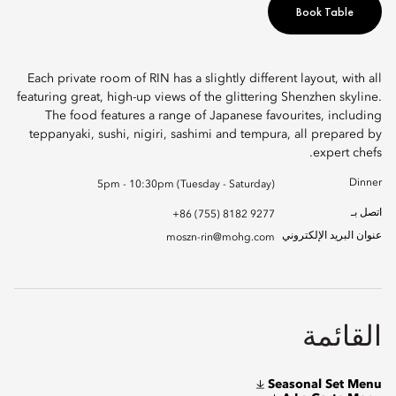
Book Table
Each private room of RIN has a slightly different layout, with all
featuring great, high-up views of the glittering Shenzhen skyline.
The food features a range of Japanese favourites, including
teppanyaki, sushi, nigiri, sashimi and tempura, all prepared by
expert chefs.
Dinner
5pm - 10:30pm (Tuesday - Saturday)
اتصل بـ
+86 (755) 8182 9277
عنوان البريد الإلكتروني
moszn-rin@mohg.com
القائمة
Seasonal Set Menu