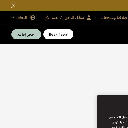
فنادقنا ومنتجعاتنا
سجّل الدخول/انضم الآن
اللغات
Book Table
احجز إقامة
واصل الاجتماعي
خدمها. توفر
 بالنقر على