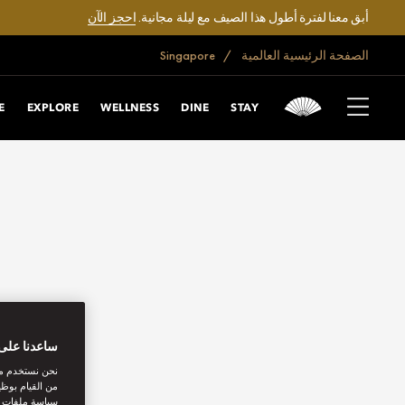
أبق معنا لفترة أطول هذا الصيف مع ليلة مجانية.
احجز الآن
الصفحة الرئيسية العالمية
Singapore
E
EXPLORE
WELLNESS
DINE
STAY
ساعدنا على 
نحن نستخدم مل
من القيام بوظي
سياسة ملفات تع