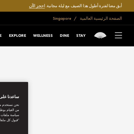
أبق معنا لفترة أطول هذا الصيف مع ليلة مجانية.
احجز الآن
الصفحة الرئيسية العالمية
Singapore
E
EXPLORE
WELLNESS
DINE
STAY
ساعدنا على 
نحن نستخدم مل
من القيام بوظي
سياسة ملفات تع
“قبول كل ملفا