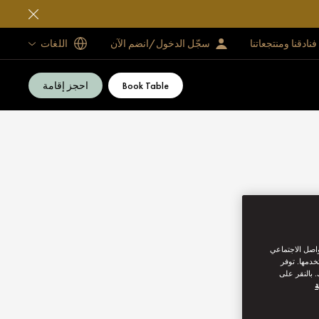
فنادقنا ومنتجعاتنا
سجّل الدخول/انضم الآن
اللغات
Book Table
احجز إقامة
واصل الاجتماعي
خدمها. توفر
 بالنقر على
ة