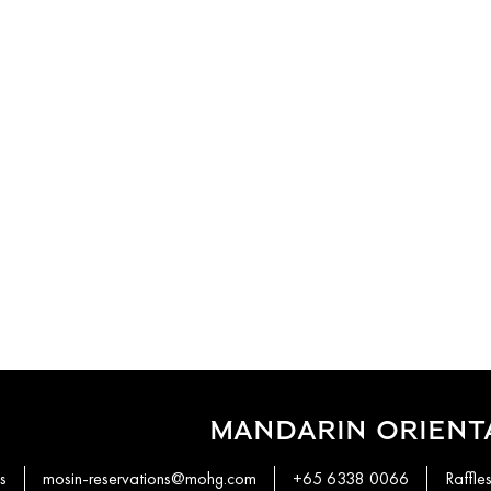
MANDARIN ORIENT
s
mosin-reservations@mohg.com
+65 6338 0066