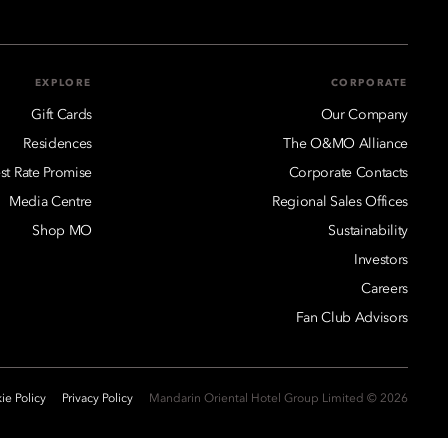
EXPLORE
CORPORATE
Gift Cards
Our Company
Residences
The O&MO Alliance
st Rate Promise
Corporate Contacts
Media Centre
Regional Sales Offices
Shop MO
Sustainability
Investors
Careers
Fan Club Advisors
ie Policy
Privacy Policy
2026 © Mandarin Oriental Hotel Group Limited