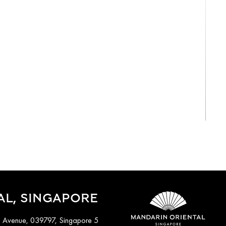
View All
AL, SINGAPORE
5 Raffles Avenue, 039797, Singapore