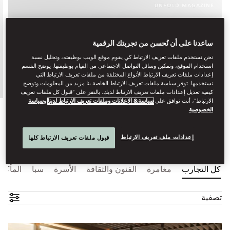
UNFOLD MAGAZINE
TRIPS OF A LIFETIME: A
GOURMAND’S TOUR OF SOUTH-
ساعدنا على أن نُحسن من تجربتك الرقمية
EAST ASIA
نحن نستخدم ملفات تعريف الارتباط كي يقوم موقع الويب بوظيفته، وتحليل نسبة
استخدام الموقع، وتمكين وسائل التواصل الاجتماعي من القيام بوظيفتها. يوضح القسم
إعدادات ملفات تعريف الارتباط الأنواع المختلفة من ملفات تعريف الارتباط التي
See More
نستخدمها. توفر سياسة ملفات تعريف الارتباط الخاصة بنا مزيد من المعلومات وتوضح
كيفية تعديل إعدادات ملفات تعريف الارتباط لديك. بالنقر على “قبول كل ملفات تعريف
الارتباط”، أنت توافق على
سياسة& الإعلانات وملفات تعريف الارتباط لدينا
و
سياسة
الخصوصية
إعدادات ملف تعريف الارتباط
قبول ملفات تعريف الارتباط كلها
كل التجارب
مغامرة
الفنون والثقافة
الأسرة
سبا
المأكو
تصفية