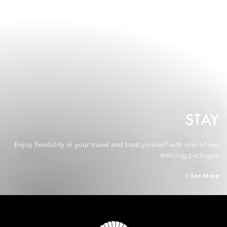
STAY
Enjoy flexibility in your travel and treat yourself with one of our
enticing packages.
See More