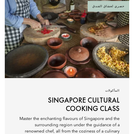
حصري لعشاق الفندق
المأكولات
SINGAPORE CULTURAL
COOKING CLASS
Master the enchanting flavours of Singapore and the
surrounding region under the guidance of a
renowned chef, all from the coziness of a culinary