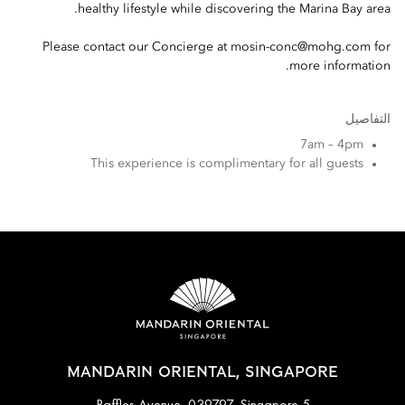
healthy lifestyle while discovering the Marina Bay area.
Please contact our Concierge at
mosin-conc@mohg.com
for
more information.
التفاصيل
7am – 4pm
This experience is complimentary for all guests
MANDARIN ORIENTAL, SINGAPORE
5 Raffles Avenue, 039797, Singapore