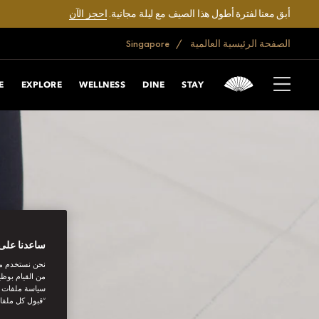
أبق معنا لفترة أطول هذا الصيف مع ليلة مجانية.
احجز الآن
الصفحة الرئيسية العالمية
Singapore
E
EXPLORE
WELLNESS
DINE
STAY
ساعدنا على 
نحن نستخدم مل
من القيام بوظي
سياسة ملفات تع
“قبول كل ملفا