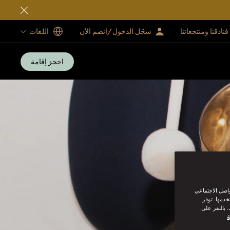
فنادقنا ومنتجعاتنا
سجّل الدخول/انضم الآن
اللغات
احجز إقامة
واصل الاجتماعي
خدمها. توفر
 بالنقر على
ة