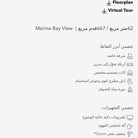
Floorplan
Virtual Tour
62
متر مربع /
667
قدم مربع
Marina Bay View
تتضمن أبرز النقاط:
شرفة خاصة
أريكة تحوّل إلى سرير
أثاث بتصميم مخصص
دُش مطري قوي وحوض استحمام
دورة مياه للضيوف
تتضمن التجهيزات:
تلفزيونات ذكية عالية الوضوح
آلة لتحضير القهوة
مجفف شعر Dyson®