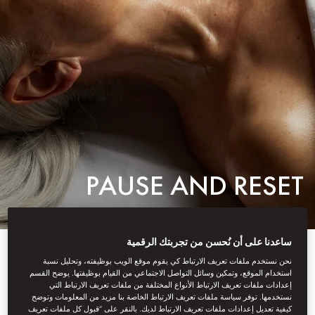
PAUSE AND RESET
ساعدنا على أن نُحسن من تجربتك الرقمية
نحن نستخدم ملفات تعريف الارتباط كي يقوم موقع الويب بوظيفته، وتحليل نسبة
استخدام الموقع، وتمكين وسائل التواصل الاجتماعي من القيام بوظيفتها. يوضح القسم
إعدادات ملفات تعريف الارتباط الأنواع المختلفة من ملفات تعريف الارتباط التي
نستخدمها. توفر سياسة ملفات تعريف الارتباط الخاصة بنا مزيد من المعلومات وتوضح
كيفية تعديل إعدادات ملفات تعريف الارتباط لديك. بالنقر على “قبول كل ملفات تعريف