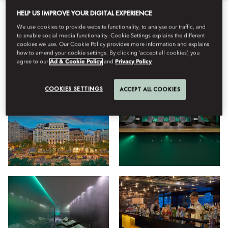
HELP US IMPROVE YOUR DIGITAL EXPERIENCE
Tot
Hotel
Benestar
Restaurants
Estada
Faciliti
We use cookies to provide website functionality, to analyse our traffic, and
to enable social media functionality. Cookie Settings explains the different
cookies we use. Our Cookie Policy provides more information and explains
how to amend your cookie settings. By clicking ‘accept all cookies’, you
agree to our
Ad & Cookie Policy
and
Privacy Policy
Veure
COOKIES SETTINGS
ACCEPT ALL COOKIES