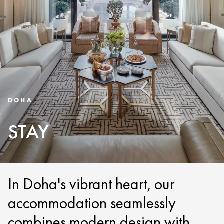
DOHA
STAY
In Doha's vibrant heart, our
accommodation seamlessly
combines modern design with