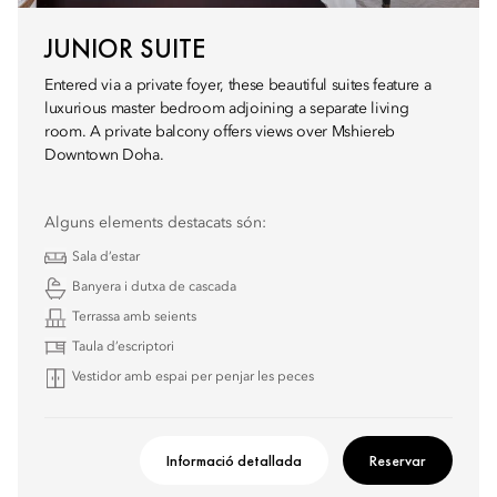
JUNIOR SUITE
Entered via a private foyer, these beautiful suites feature a
luxurious master bedroom adjoining a separate living
room. A private balcony offers views over Mshiereb
Downtown Doha.
Alguns elements destacats són:
Sala d’estar
Banyera i dutxa de cascada
Terrassa amb seients
Taula d’escriptori
Vestidor amb espai per penjar les peces
Informació detallada
Reservar