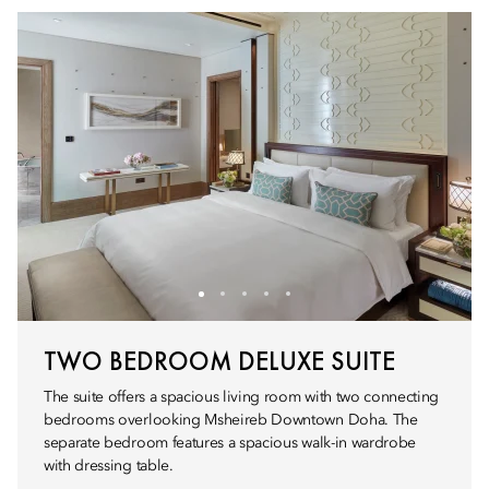
TWO BEDROOM DELUXE SUITE
The suite offers a spacious living room with two connecting
bedrooms overlooking Msheireb Downtown Doha. The
separate bedroom features a spacious walk-in wardrobe
with dressing table.