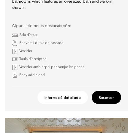
bathroom, which features an oversized bath and walk-in
shower.
Alguns elements destacats són:
Sala d’estar
Banyera i dutxa de cascada
Vestidor
Taula d’escriptori
Vestidor amb espai per penjar les peces
Bany addicional
Informació detallada
Reservar