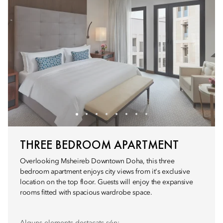
THREE BEDROOM APARTMENT
Overlooking Msheireb Downtown Doha, this three
bedroom apartment enjoys city views from it's exclusive
location on the top floor. Guests will enjoy the expansive
rooms fitted with spacious wardrobe space.