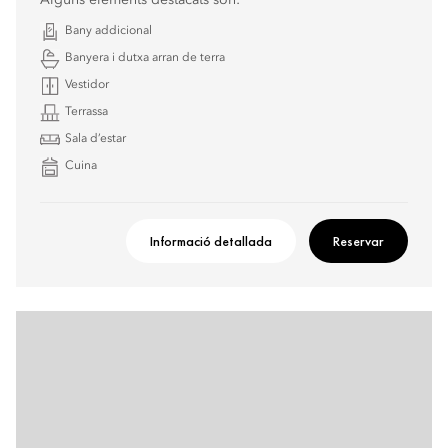
Alguns elements destacats són:
Bany addicional
Banyera i dutxa arran de terra
Vestidor
Terrassa
Sala d’estar
Cuina
Informació detallada
Reservar