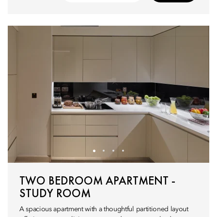
TWO BEDROOM APARTMENT -
STUDY ROOM
A spacious apartment with a thoughtful partitioned layout