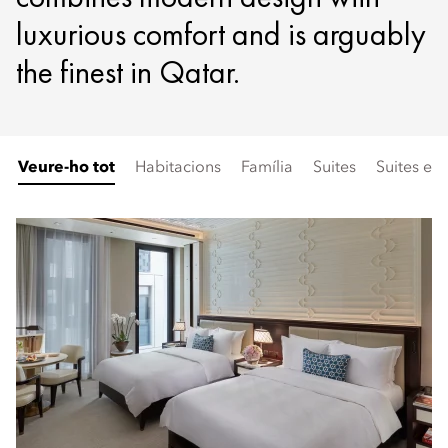
luxurious comfort and is arguably
the finest in Qatar.
Veure-ho tot
Habitacions
Família
Suites
Suites esp