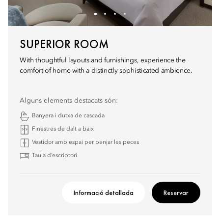
SUPERIOR ROOM
With thoughtful layouts and furnishings, experience the
comfort of home with a distinctly sophisticated ambience.
Alguns elements destacats són:
Banyera i dutxa de cascada
Finestres de dalt a baix
Vestidor amb espai per penjar les peces
Taula d’escriptori
Informació detallada
Reservar