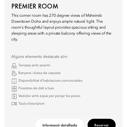
PREMIER ROOM
This corner room has 270 degree views of Msheireb
Downtown Doha and enjoys ample natural light. The
room's thoughtful layout provides spacious sitting and
sleeping areas with a private balcony offering views of the
city.
Alguns elements destacats són:
Terrassa amb seients
Banyera i dutxa de cascada
Disponibilitat d’habitacions comunicades
Finestres de dalt a baix
Vestidor amb espai per penjar les peces
Taula d’escriptori
Informació detallada
Reservar