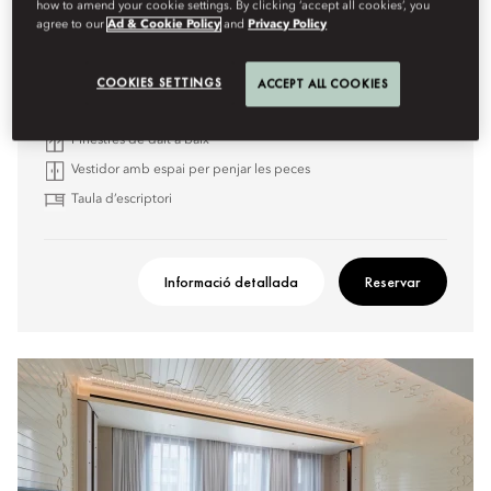
how to amend your cookie settings. By clicking ‘accept all cookies’, you
agree to our
Ad & Cookie Policy
and
Privacy Policy
Alguns elements destacats són:
Banyera i dutxa de cascada
COOKIES SETTINGS
ACCEPT ALL COOKIES
Disponibilitat d’habitacions comunicades
Finestres de dalt a baix
Vestidor amb espai per penjar les peces
Taula d’escriptori
Informació detallada
Reservar