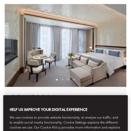
DELUXE ROOM
These elegant rooms feature luxurious furnishings including
HELP US IMPROVE YOUR DIGITAL EXPERIENCE
a designer working-dining table and a sofa set. The
We use cookies to provide website functionality, to analyse our traffic, and
luxurious Italian marble bathrooms offer a separate bathtub
to enable social media functionality. Cookie Settings explains the different
and rain shower.
cookies we use. Our Cookie Policy provides more information and explains