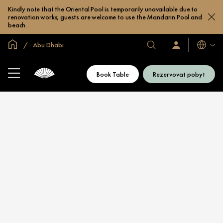
Kindly note that the Oriental Pool is temporarily unavailable due to
renovation works; guests are welcome to use the Mandarin Pool and
beach.
Domovská stránka
Abu Dhabi
Jazyky
Naše
Přihlaste
se
hotely
/
a
Zaregistrujte
Book Table
Rezervovat pobyt
se
resorty