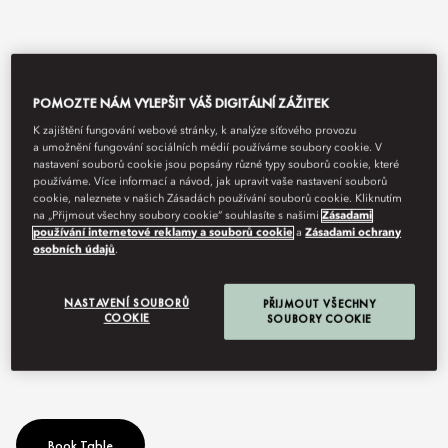
POMOZTE NÁM VYLEPŠIT VÁŠ DIGITÁLNÍ ZÁŽITEK
K zajištění fungování webové stránky, k analýze síťového provozu
a umožnění fungování sociálních médií používáme soubory cookie. V
nastavení souborů cookie jsou popsány různé typy souborů cookie, které
používáme. Více informací a návod, jak upravit vaše nastavení souborů
cookie, naleznete v našich Zásadách používání souborů cookie. Kliknutím
na „Přijmout všechny soubory cookie“ souhlasíte s našimi
Zásadami
View All
používání internetové reklamy a souborů cookie
a
Zásadami ochrany
osobních údajů
.
SAND & KOAL
NASTAVENÍ SOUBORŮ
PŘIJMOUT VŠECHNY
COOKIE
SOUBORY COOKIE
Play with Fire.
Book Table