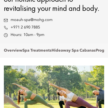
revitalising your mind and body.
moauh-spa@mohg.com
+971 2 690 7885
Hours:
10am - 9pm
Overview
Spa Treatments
Hideaway Spa Cabanas
Progr