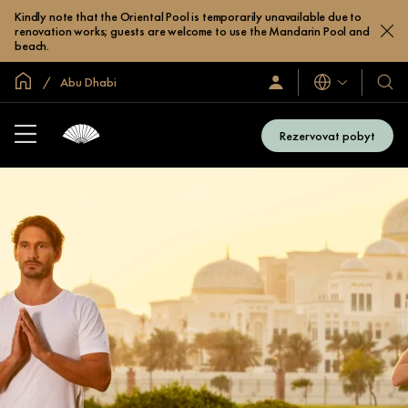
Kindly note that the Oriental Pool is temporarily unavailable due to
renovation works; guests are welcome to use the Mandarin Pool and
beach.
Domovská stránka
Abu Dhabi
Jazyky
Přihlaste
Naše
se
hotel
/
a
Zaregistrujte
Rezervovat pobyt
se
resor