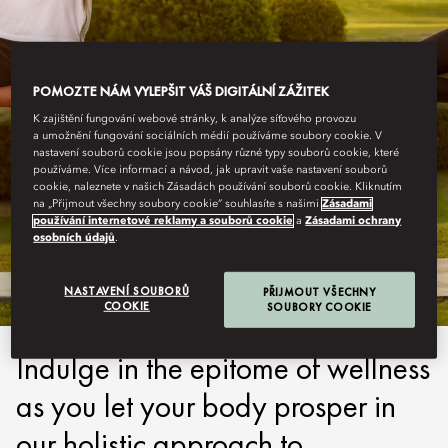
POMOZTE NÁM VYLEPŠIT VÁŠ DIGITÁLNÍ ZÁŽITEK
K zajištění fungování webové stránky, k analýze síťového provozu
a umožnění fungování sociálních médií používáme soubory cookie. V
nastavení souborů cookie jsou popsány různé typy souborů cookie, které
používáme. Více informací a návod, jak upravit vaše nastavení souborů
cookie, naleznete v našich Zásadách používání souborů cookie. Kliknutím
ABU DHABI
na „Přijmout všechny soubory cookie“ souhlasíte s našimi
Zásadami
používání internetové reklamy a souborů cookie
a
Zásadami ochrany
osobních údajů
.
RECOVERY
NASTAVENÍ SOUBORŮ
PŘIJMOUT VŠECHNY
COOKIE
SOUBORY COOKIE
Indulge in the epitome of wellness
as you let your body prosper in
our holistic approach to