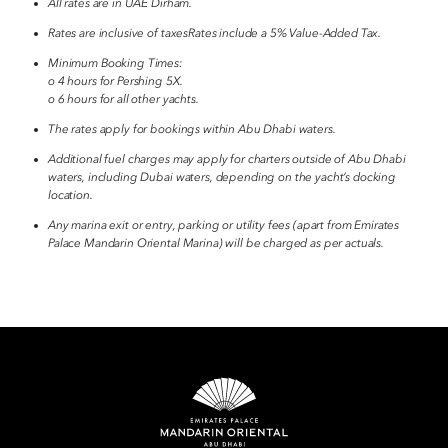
All rates are in UAE Dirham.
Rates are inclusive of taxesRates include a 5% Value-Added Tax.
Minimum Booking Times:
o 4 hours for Pershing 5X.
o 6 hours for all other yachts.
The rates apply for bookings within Abu Dhabi waters.
Additional fuel charges may apply for charters outside of Abu Dhabi
waters, including Dubai waters, depending on the yacht’s docking
location.
Any marina exit or entry, parking or utility fees (apart from Emirates
Palace Mandarin Oriental Marina) will be charged as per actuals.