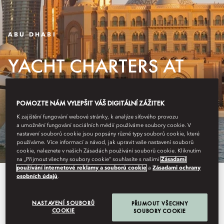
ABU DHABI
YACHT CHARTERS AT
EMIRATES PALACE
MANDARIN ORIENTAL
POMOZTE NÁM VYLEPŠIT VÁŠ DIGITÁLNÍ ZÁŽITEK
K zajištění fungování webové stránky, k analýze síťového provozu
MARINA
a umožnění fungování sociálních médií používáme soubory cookie. V
nastavení souborů cookie jsou popsány různé typy souborů cookie, které
používáme. Více informací a návod, jak upravit vaše nastavení souborů
cookie, naleznete v našich Zásadách používání souborů cookie. Kliknutím
na „Přijmout všechny soubory cookie“ souhlasíte s našimi
Zásadami
používání internetové reklamy a souborů cookie
a
Zásadami ochrany
osobních údajů
.
Emirates Palace Mandarin
Oriental Marina has partnered
NASTAVENÍ SOUBORŮ
PŘIJMOUT VŠECHNY
COOKIE
SOUBORY COOKIE
with Swiss Yachts, a global leader