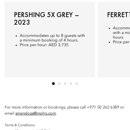
PERSHING 5X GREY –
FERRETT
2023
Accommod
with a m
Accommodates up to 8 guests with
hours
a minimum booking of 4 hours.
Price pe
Price per hour: AED 3,735
For more information or bookings, please call +971 50 262 6389 or
email
smendoza@mohg.com
.
Terms & Conditions: