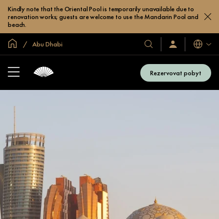
Kindly note that the Oriental Pool is temporarily unavailable due to
renovation works; guests are welcome to use the Mandarin Pool and
beach.
Domovská stránka
Abu Dhabi
Jazyky
Naše
Přihlaste
se
hotely
/
a
Zaregistrujte
Rezervovat pobyt
se
resorty