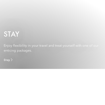
STAY
Enjoy flexibility in your travel and treat yourself with one of our
enticing packages.
Stay