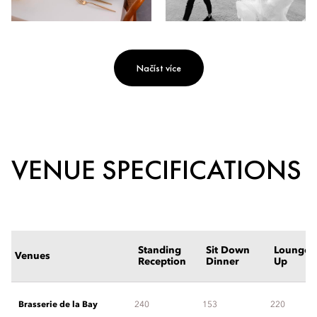
Načíst více
VENUE SPECIFICATIONS
Standing
Sit Down
Lounge S
Venues
Reception
Dinner
Up
Brasserie de la Bay
240
153
220