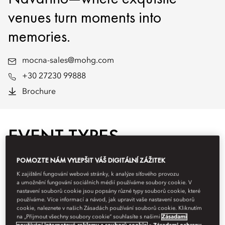
venues turn moments into
memories.
mocna-sales@mohg.com
+30 27230 99888
Brochure
EVENT TYPES
POMOZTE NÁM VYLEPŠIT VÁŠ DIGITÁLNÍ ZÁŽITEK
K zajištění fungování webové stránky, k analýze síťového provozu
a umožnění fungování sociálních médií používáme soubory cookie. V
nastavení souborů cookie jsou popsány různé typy souborů cookie, které
používáme. Více informací a návod, jak upravit vaše nastavení souborů
cookie, naleznete v našich Zásadách používání souborů cookie. Kliknutím
na „Přijmout všechny soubory cookie“ souhlasíte s našimi
Zásadami