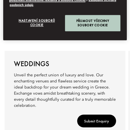
používání internetové reklamy a souborů cookie
a
Zásadami ochrany
osobních údajů
.
NASTAVENÍ SOUBORŮ
PŘIJMOUT VŠECHNY
COOKIE
SOUBORY COOKIE
WEDDINGS
Unveil the perfect union of luxury and love. Our
enchanting venues and flawless service create the
ideal backdrop for your dream wedding in Greece.
Exchange vows amidst breathtaking scenery, with
every detail thoughtfully curated for a truly memorable
celebration.
Submit Enquiry